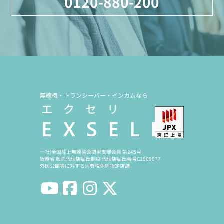
0120-880-200
無線機・トランシーバー・インカムなら
一社)全国陸上無線協会関東支部会員 第245号
総務省 販売代理店届出制度 代理店届出番号C1909977
外国公館等に対する消費税免除指定店舗