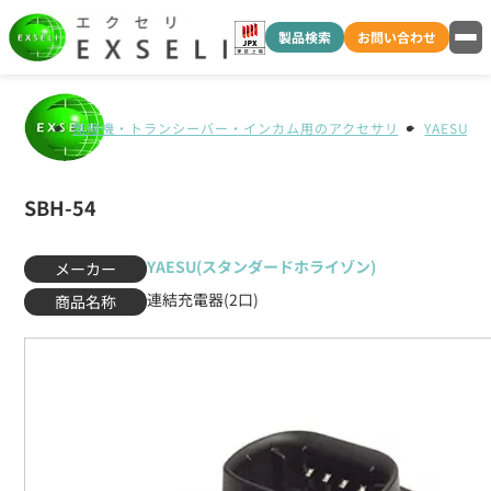
製品検索
お問い合わせ
無線機・トランシーバー・インカム用のアクセサリ
YAESU
SBH-54
YAESU(スタンダードホライゾン)
メーカー
連結充電器(2口)
商品名称