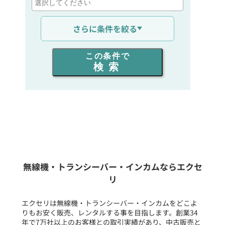
通信距離を選ぶ
さらに条件を絞る
出力を選ぶ
この条件で
検索
同時通話人数を選ぶ
販売
/
レンタル
/
リース
新品
/
中古
生産終了品を含む
無線機・トランシーバー・インカムならエクセ
リ
フリーワード入力(製品名等)
エクセリは無線機・トランシーバー・インカムをどこよ
りもお安く販売、レンタルする事を目指します。創業34
年で7万社以上のお客様との取引実績があり、中古販売と
選択条件をリセット