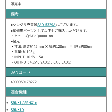
販売中
備考
●シングル充電器
SAD-5329A
もございます。
●補修用パーツとして以下もご購入いただけます。
・ヒューズ(5A): Q0000188
●諸元
・寸法: 高さ約45mm × 幅約128mm × 奥行約85mm
・重量: 約195g
・INPUT: 10.5V 1.5A
・OUTPUT: 4.2V 0.9A;X2 5.0A 0.5A;X2
JANコード
4909959178272
適合機種
SRNX1 / SRNX1x
SRNX1D