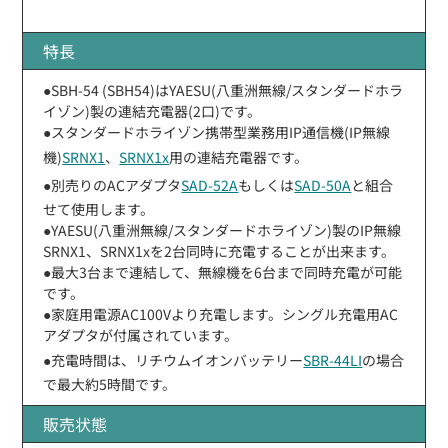
特長
●SBH-54 (SBH54)はYAESU(八重洲無線/スタンダードホラ
イゾン)製の連結充電器(2口)です。
●スタンダードホライゾン携帯型業務用IP通信機(IP無線
機)
SRNX1
、
SRNX1x
用の連結充電器です。
●別売りのACアダプタ
SAD-52A
もしくは
SAD-50A
と組合
せて使用します。
●YAESU(八重洲無線/スタンダードホライゾン)製のIP無線
SRNX1、SRNX1xを2台同時に充電することが出来ます。
●最大3台まで連結して、無線機を6台まで同時充電が可能
です。
●家庭用電源AC100Vより充電します。シングル充電用AC
アダプタが付属されています。
●充電時間は、リチウムイオンバッテリー
SBR-44LI
の場合
で最大約5時間です。
販売状態