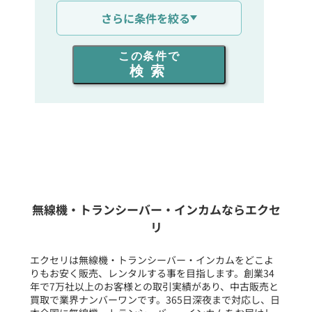
通信距離を選ぶ
さらに条件を絞る
出力を選ぶ
この条件で
検索
同時通話人数を選ぶ
販売
/
レンタル
/
リース
新品
/
中古
生産終了品を含む
無線機・トランシーバー・インカムならエクセ
リ
フリーワード入力(製品名等)
エクセリは無線機・トランシーバー・インカムをどこよ
りもお安く販売、レンタルする事を目指します。創業34
年で7万社以上のお客様との取引実績があり、中古販売と
選択条件をリセット
買取で業界ナンバーワンです。365日深夜まで対応し、日