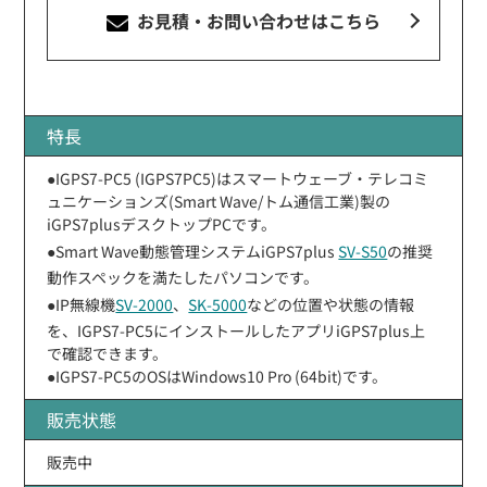
お見積・お問い合わせ
はこちら
特長
●IGPS7-PC5 (IGPS7PC5)はスマートウェーブ・テレコミ
ュニケーションズ(Smart Wave/トム通信工業)製の
iGPS7plusデスクトップPCです。
●Smart Wave動態管理システムiGPS7plus
SV-S50
の推奨
動作スペックを満たしたパソコンです。
●IP無線機
SV-2000
、
SK-5000
などの位置や状態の情報
を、IGPS7-PC5にインストールしたアプリiGPS7plus上
で確認できます。
●IGPS7-PC5のOSはWindows10 Pro (64bit)です。
販売状態
販売中