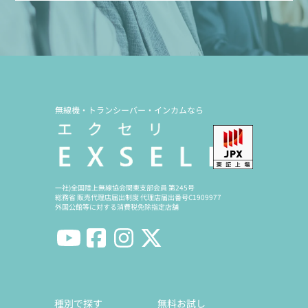
無線機・トランシーバー・インカムなら
一社)全国陸上無線協会関東支部会員 第245号
総務省 販売代理店届出制度 代理店届出番号C1909977
外国公館等に対する消費税免除指定店舗
種別で探す
無料お試し