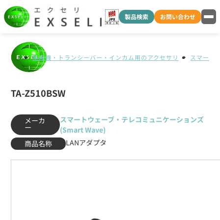
製品検索
お問い合わせ
無線機・トランシーバー・インカム用のアクセサリ
スマートウ
TA-Z510BSW
スマートウェーブ・テレコミュニケーションズ
メーカ
ー
(Smart Wave)
LANアダプタ
商品名称