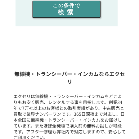
この条件で
検索
同時通話人数を選ぶ
販売
/
レンタル
/
リース
新品
/
中古
生産終了品を含む
無線機・トランシーバー・インカムならエクセ
リ
フリーワード入力(製品名等)
エクセリは無線機・トランシーバー・インカムをどこよ
りもお安く販売、レンタルする事を目指します。創業34
年で7万社以上のお客様との取引実績があり、中古販売と
選択条件をリセット
買取で業界ナンバーワンです。365日深夜まで対応し、日
本全国に無線機・トランシーバー・インカムをお届けし
ています。またほぼ全機種で購入前の無料お試しが可能
です。アフター修理も弊社内で対応しますので、安心して
ご利用ください。