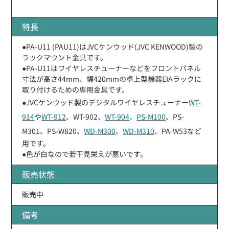
特長
●PA-U11 (PAU11)はJVCケンウッド(JVC KENWOOD)製の
ラックマウント金具です。
●PA-U11はワイヤレスチューナーなどをフロントパネル
寸法が高さ44mm、幅420mmの卓上型機器EIAラックに
取り付けるための専用金具です。
●JVCケンウッド製のデジタルワイヤレスチューナー
WT-
914
や
WT-912
、WT-902、
WT-904
、
PS-M100
、PS-
M301、PS-W820、
WD-M300
、
WD-M310
、PA-W53など
用です。
●色が白なので若干見栄えが悪いです。
販売状態
販売中
備考