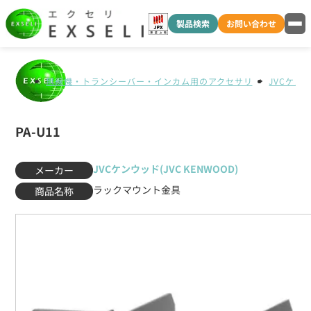
製品検索
お問い合わせ
無線機・トランシーバー・インカム用のアクセサリ
JVCケンウ
PA-U11
JVCケンウッド(JVC KENWOOD)
メーカー
ラックマウント金具
商品名称