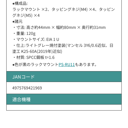
●構成品:
ラックマウント ×2、タッピングネジ(M4) ×4、タッピン
グネジ(M5) ×4
●諸元
・寸法: 高さ約44mm × 幅約80mm × 奥行約31mm
・重量: 120g
・マウントサイズ: EIA 1 U
・仕上:ライトグレー焼付塗装(マンセル 3Y6/0.6近似、日
塗工 K25-60A(2019年)近似)
・材質: SPCC鋼板 t=1.6
●色が黒のラックマウント
PS-RU11
もあります。
JANコード
4975769421969
適合機種