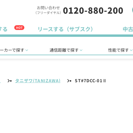
0120-880-200
お問い合わせ
（フリーダイヤル）
する
リースする（サブスク）
中
HOT
ーカーで探す
通信距離で探す
性能で探す
リ
タニザワ(TANIZAWA)
ST#7DCC-01Ⅱ