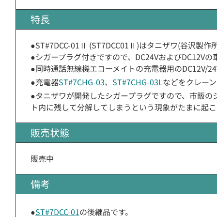
特長
●ST#7DCC-01Ⅱ (ST7DCC01Ⅱ)はタニザワ(谷
●シガープラグ付きですので、DC24VおよびDC12
●同時通話無線機エコーメイトの充電器用のDC12V/2
●充電器
ST#7CHG-03
、
ST#7CHG-03L
などをクレーン
●タニザワが開発したシガープラグですので、市販の
ト内に残して分解してしまうという現象がたまに起こ
販売状態
販売中
備考
●
ST#7DCC-01
の後継品です。