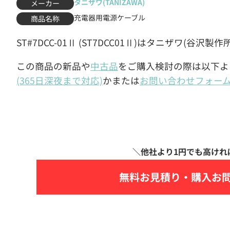
タニザワ(TANIZAWA)
メーカー
充電器用電源ケーブル
商品名称
ST#7DCC-01Ⅱ (ST7DCC01Ⅱ)はタニザワ(
この商品の新品や
中古品
をご購入検討の際は以下よ
(365日深夜まで対応)
かまたは
お問い合わせフォー
無料お見積り・
購入お