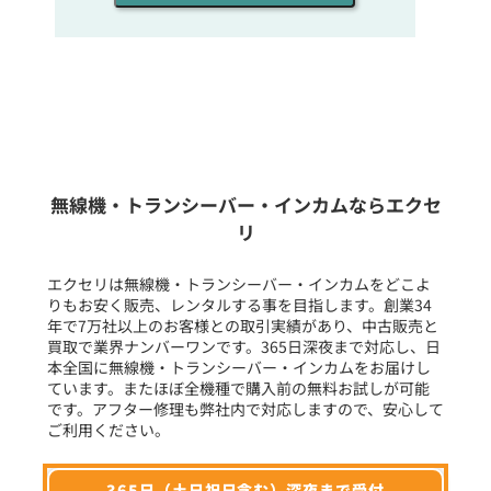
同時通話人数を選ぶ
販売
/
レンタル
/
リース
新品
/
中古
生産終了品を含む
無線機・トランシーバー・インカムならエクセ
リ
フリーワード入力(製品名等)
エクセリは無線機・トランシーバー・インカムをどこよ
りもお安く販売、レンタルする事を目指します。創業34
年で7万社以上のお客様との取引実績があり、中古販売と
選択条件をリセット
買取で業界ナンバーワンです。365日深夜まで対応し、日
本全国に無線機・トランシーバー・インカムをお届けし
ています。またほぼ全機種で購入前の無料お試しが可能
です。アフター修理も弊社内で対応しますので、安心して
ご利用ください。
365日（土日祝日含む）深夜まで受付