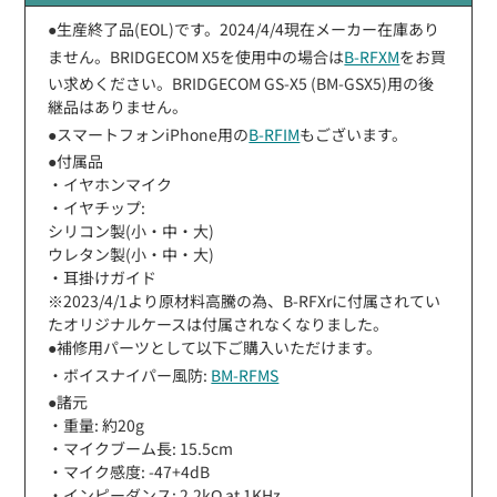
●生産終了品(EOL)です。2024/4/4現在メーカー在庫あり
ません。BRIDGECOM X5を使用中の場合は
B-RFXM
をお買
い求めください。BRIDGECOM GS-X5 (BM-GSX5)用の後
継品はありません。
●スマートフォンiPhone用の
B-RFIM
もございます。
●付属品
・イヤホンマイク
・イヤチップ:
シリコン製(小・中・大)
ウレタン製(小・中・大)
・耳掛けガイド
※2023/4/1より原材料高騰の為、B-RFXrに付属されてい
たオリジナルケースは付属されなくなりました。
●補修用パーツとして以下ご購入いただけます。
・ボイスナイパー風防:
BM-RFMS
●諸元
・重量: 約20g
・マイクブーム長: 15.5cm
・マイク感度: -47+4dB
・インピーダンス: 2.2kΩ at 1KHz