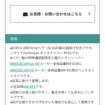
お見積・お問い合わせ
はこちら
特長
●B-RFXr (BRFXr)はベアー(B-EAR)製の耳掛け付きイヤホ
ンマイク(VoiSniper ボイスナイパー RFXr)です。
●ベアー製の同時通話型特定小電力トランシーバー
BRIDGECOM GS-X5
(メーカー本体品番BM-GSX5)、
BRIDGECOM X5
(メーカー本体品番BM-X5)用のヘッドセッ
トマイクです。
●右耳に掛けて使用します。
※左耳用は
B-RFX
です。
●耳掛けは耳に掛けやすく、動きが多くても外れにくいタ
イプです。
●防汗仕様ですので汗をかいた場合でも安心して使用でき