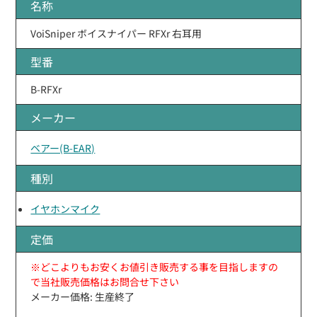
名称
VoiSniper ボイスナイパー RFXr 右耳用
型番
B-RFXr
メーカー
ベアー(B-EAR)
種別
イヤホンマイク
定価
※どこよりもお安くお値引き販売する事を目指しますの
で当社販売価格はお問合せ下さい
メーカー価格: 生産終了