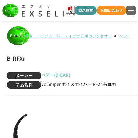
製品検索
お問い合わせ
無線機・トランシーバー・インカム用のアクセサリ
ベアー(B-
B-RFXr
ベアー(B-EAR)
メーカー
VoiSniper ボイスナイパー RFXr 右耳用
商品名称