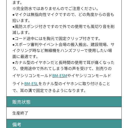
ます。
※完全防水ではありませんのでご注意ください。
●マイクは無指向性マイクですので、どの角度からの音も
拾います。
●風防スポンジ付きですので外での使用でも風切り音を削
減します。
●コード途中にはを胸元で固定クリップ付きです。
●スポーツ審判やイベント会場の搬入搬出、建設現場、サ
イクリング時など無線機をハンズフリーで使用したい場
面に最適です。
●カナル型のイヤホンだと長時間の使用で耳が痛くなった
り、使用途中で外れてしまう等の声を受けて、別売りの
イヤシリコンモールド
BM-ESM
やイヤシリコンモールド
ライト
BM-ESL
をカナル型のイヤホンに取り付けること
で、耳の溝で固定できるようになります。
販売状態
生産終了
備考