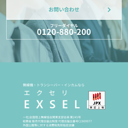
お問い合わせ
フリーダイヤル
0120-880-200
無線機・トランシーバー・インカムなら
一社)全国陸上無線協会関東支部会員 第245号
総務省 販売代理店届出制度 代理店届出番号C1909977
外国公館等に対する消費税免除指定店舗