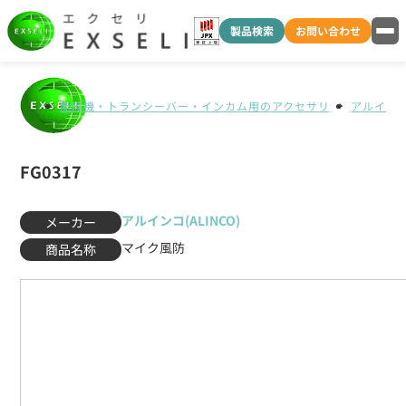
製品検索
お問い合わせ
無線機・トランシーバー・インカム用のアクセサリ
アルインコ(
FG0317
アルインコ(ALINCO)
メーカー
マイク風防
商品名称