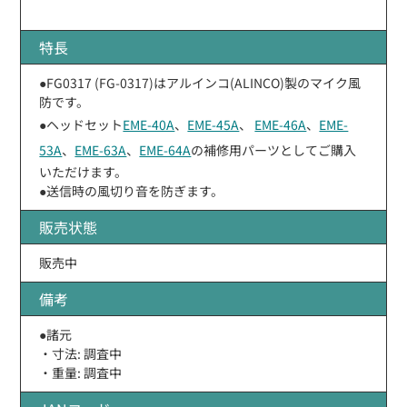
特長
●FG0317 (FG-0317)はアルインコ(ALINCO)製のマイク風
防です。
●ヘッドセット
EME-40A
、
EME-45A
、
EME-46A
、
EME-
53A
、
EME-63A
、
EME-64A
の補修用パーツとしてご購入
いただけます。
●送信時の風切り音を防ぎます。
販売状態
販売中
備考
●諸元
・寸法: 調査中
・重量: 調査中