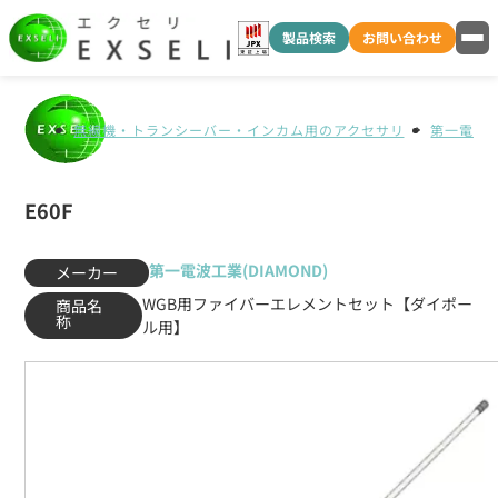
製品検索
お問い合わせ
無線機・トランシーバー・インカム用のアクセサリ
第一電波工業
E60F
第一電波工業(DIAMOND)
メーカー
WGB用ファイバーエレメントセット【ダイポー
商品名
称
ル用】