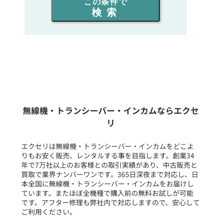
この条件で
検索
同時通話人数を選ぶ
販売
/
レンタル
/
リース
新品
/
中古
生産終了品を含む
無線機・トランシーバー・インカムならエクセ
リ
フリーワード入力(製品名等)
エクセリは無線機・トランシーバー・インカムをどこよ
りもお安く販売、レンタルする事を目指します。創業34
年で7万社以上のお客様との取引実績があり、中古販売と
選択条件をリセット
買取で業界ナンバーワンです。365日深夜まで対応し、日
本全国に無線機・トランシーバー・インカムをお届けし
ています。またほぼ全機種で購入前の無料お試しが可能
です。アフター修理も弊社内で対応しますので、安心して
ご利用ください。