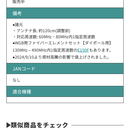
販売中
備考
●諸元
・アンテナ長: 約120cm(調整前)
・対応周波数: 60MHz ~ 80MHz内1指定周波数
●WGB用ファイバーエレメントセット【ダイポール用】
130MHz～490MHz内1指定周波数の
E150F
もあります。
●2024/9/10より資材高騰の影響で値上げされました。
JANコード
なし
適合機種
類似商品をチェック