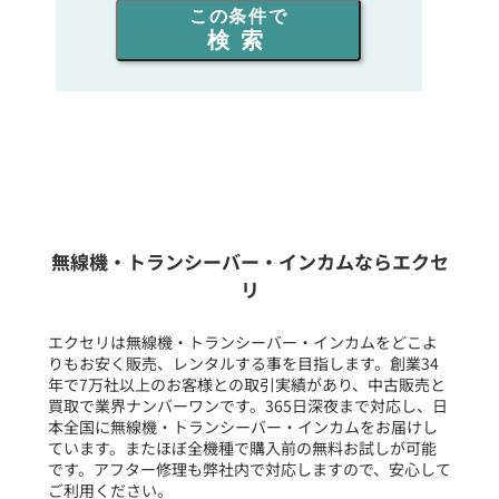
この条件で
検索
同時通話人数を選ぶ
販売
/
レンタル
/
リース
新品
/
中古
生産終了品を含む
無線機・トランシーバー・インカムならエクセ
リ
フリーワード入力(製品名等)
エクセリは無線機・トランシーバー・インカムをどこよ
りもお安く販売、レンタルする事を目指します。創業34
年で7万社以上のお客様との取引実績があり、中古販売と
選択条件をリセット
買取で業界ナンバーワンです。365日深夜まで対応し、日
本全国に無線機・トランシーバー・インカムをお届けし
ています。またほぼ全機種で購入前の無料お試しが可能
です。アフター修理も弊社内で対応しますので、安心して
ご利用ください。