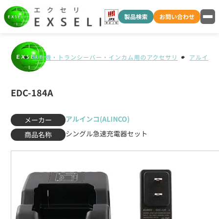
製品検索
お問い合わせ
無線機・トランシーバー・インカム用のアクセサリ
アルインコ(
EDC-184A
アルインコ(ALINCO)
メーカー
シングル急速充電器セット
商品名称