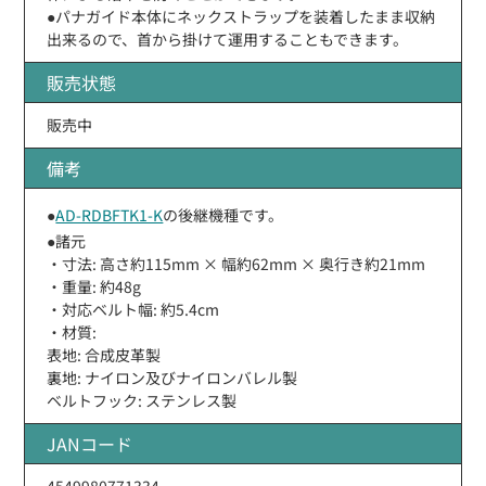
●パナガイド本体にネックストラップを装着したまま収納
出来るので、首から掛けて運用することもできます。
販売状態
販売中
備考
●
AD-RDBFTK1-K
の後継機種です。
●諸元
・寸法: 高さ約115mm × 幅約62mm × 奥行き約21mm
・重量: 約48g
・対応ベルト幅: 約5.4cm
・材質:
表地: 合成皮革製
裏地: ナイロン及びナイロンバレル製
ベルトフック: ステンレス製
JANコード
4549980771334