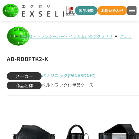
製品検索
お問い合わせ
無線機・トランシーバー・インカム用のアクセサリ
パナソニック
AD-RDBFTK2-K
パナソニック(PANASONIC)
メーカー
ベルトフック付単品ケース
商品名称