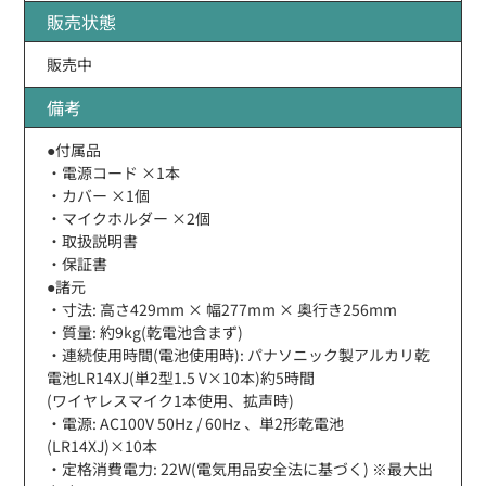
販売状態
販売中
備考
●付属品
・電源コード ×1本
・カバー ×1個
・マイクホルダー ×2個
・取扱説明書
・保証書
●諸元
・寸法: 高さ429mm × 幅277mm × 奥行き256mm
・質量: 約9kg(乾電池含まず)
・連続使用時間(電池使用時): パナソニック製アルカリ乾
電池LR14XJ(単2型1.5 V×10本)約5時間
(ワイヤレスマイク1本使用、拡声時)
・電源: AC100V 50Hz / 60Hz 、単2形乾電池
(LR14XJ)×10本
・定格消費電力: 22W(電気用品安全法に基づく) ※最大出