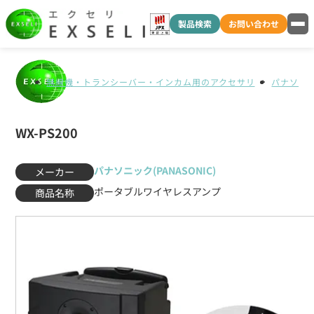
製品検索
お問い合わせ
無線機・トランシーバー・インカム用のアクセサリ
パナソニック
WX-PS200
パナソニック(PANASONIC)
メーカー
ポータブルワイヤレスアンプ
商品名称