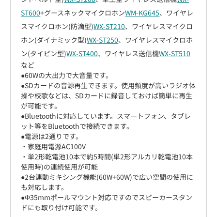
ST600
+グースネックマイクロホン
WM-KG645
、ワイヤレ
スマイクロホン(防滴型)
WX-ST210
、ワイヤレスマイクロ
ホン(ダイナミック型)
WX-ST250
、ワイヤレスマイクロホ
ン(タイピン型)
WX-ST400
、ワイヤレス送信機
WX-ST510
など
●60Wの大出力で大音量です。
●SDカードの音源再生できます。使用頻度が高いラジオ体
操や校歌などは、SDカードに録音しておけば簡単に再生
が可能です。
●Bluetoothに対応しています。スマートフォン、タブレ
ット等をBluetoothで接続できます。
●電源は2通りです。
・家庭用電源AC100V
・単2形乾電池10本で約5時間(単2形アルカリ乾電池10本
使用時)の連続使用が可能
●2台連動ミキシング機能(60W+60W)で広い空間の使用に
も対応します。
●Φ35mmポールマウント対応ですのでスピーカースタン
ドにも取り付け可能です。