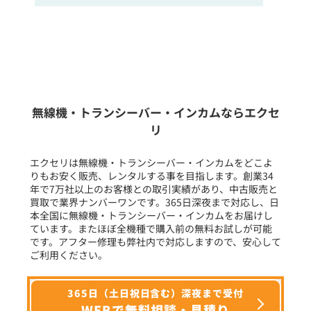
販売
/
レンタル
/
リース
新品
/
中古
生産終了品を含む
無線機・トランシーバー・インカムならエクセ
リ
フリーワード入力(製品名等)
エクセリは無線機・トランシーバー・インカムをどこよ
りもお安く販売、レンタルする事を目指します。創業34
年で7万社以上のお客様との取引実績があり、中古販売と
選択条件をリセット
買取で業界ナンバーワンです。365日深夜まで対応し、日
本全国に無線機・トランシーバー・インカムをお届けし
ています。またほぼ全機種で購入前の無料お試しが可能
です。アフター修理も弊社内で対応しますので、安心して
ご利用ください。
365日（土日祝日含む）深夜まで受付
WEBで無料相談・見積り