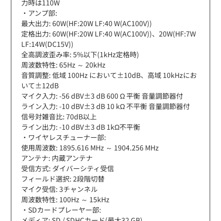
力時は110W
・アンプ部:
最大出力: 60W(HF:20W LF:40 W(AC100V))
定格出力: 60W(HF:20W LF:40 W(AC100V))、20W(HF:7W
LF:14W(DC15V))
全高調波歪み率: 5%以下(1kHz定格時)
周波数特性: 65Hz ～ 20kHz
音質調整: 低域 100Hz において±10dB、高域 10kHzにお
いて±12dB
マイク入力: -56 dBV±3 dB 600 Ω 平衡 音量調節器付
ライン入力: -10 dBV±3 dB 10 kΩ 不平衡 音量調節器付
信号対雑音比: 70dB以上
ライン出力: -10 dBV±3 dB 1kΩ不平衡
・ワイヤレスチューナー部:
使用周波数: 1895.616 MHz ～ 1904.256 MHz
アンテナ: 内蔵アンテナ
受信方式: ダイバーシティ受信
フィールド選択: 2段階切替
マイク受信: 3チャンネル
周波数特性: 100Hz ～ 15kHz
・SDカードプレーヤー部:
メディア: SD / SDHCカード(最大32 GB)