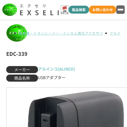
製品検索
お問い合わせ
無線機・トランシーバー・インカム用のアクセサリ
アルインコ(
EDC-339
アルインコ(ALINCO)
メーカー
USBアダプター
商品名称