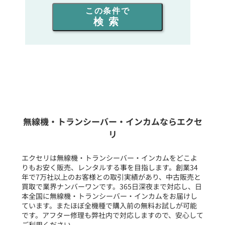
この条件で
検索
同時通話人数を選ぶ
販売
/
レンタル
/
リース
新品
/
中古
生産終了品を含む
無線機・トランシーバー・インカムならエクセ
リ
フリーワード入力(製品名等)
エクセリは無線機・トランシーバー・インカムをどこよ
りもお安く販売、レンタルする事を目指します。創業34
年で7万社以上のお客様との取引実績があり、中古販売と
選択条件をリセット
買取で業界ナンバーワンです。365日深夜まで対応し、日
本全国に無線機・トランシーバー・インカムをお届けし
ています。またほぼ全機種で購入前の無料お試しが可能
です。アフター修理も弊社内で対応しますので、安心して
ご利用ください。