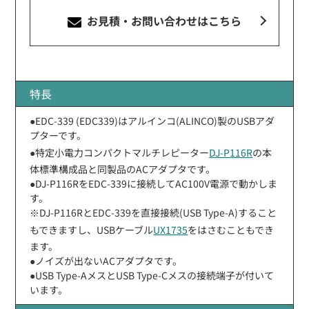
お見積・お問い合わせ
はこちら
特長
●EDC-339 (EDC339)はアルインコ(ALINCO)製のUSBアダ
プターです。
●特定小電力コンパクトマルチレピーター
DJ-P116R
の本
体標準構成品と同製品のACアダプタです。
●DJ-P116RをEDC-339に接続してAC100V電源で動かしま
す。
※DJ-P116RとEDC-339を直接接続(USB Type-A)すること
もできますし、USBケーブル
UX1735
をはさむこともでき
ます。
●ノイズが出ないACアダプタです。
●USB Type-AメスとUSB Type-Cメスの接続端子が付いて
います。