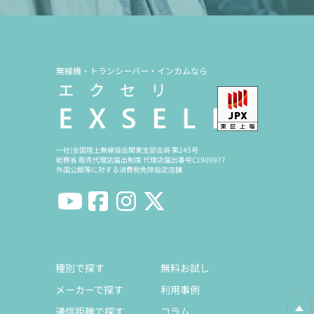
無線機・トランシーバー・インカムなら
一社)全国陸上無線協会関東支部会員 第245号
総務省 販売代理店届出制度 代理店届出番号C1909977
外国公館等に対する消費税免除指定店舗
種別で探す
無料お試し
メーカーで探す
利用事例
通信距離で探す
コラム