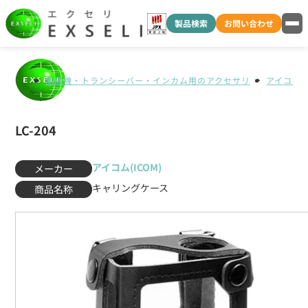
製品検索
お問い合わせ
無線機・トランシーバー・インカム用のアクセサリ
アイコム(I
LC-204
アイコム(ICOM)
メーカー
キャリングケース
商品名称