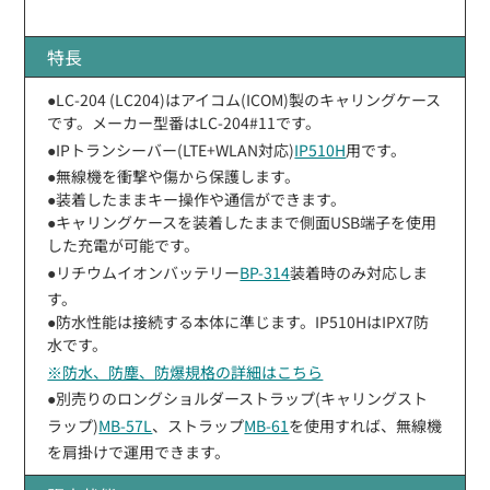
特長
●LC-204 (LC204)はアイコム(ICOM)製のキャリングケース
です。メーカー型番はLC-204#11です。
●IPトランシーバー(LTE+WLAN対応)
IP510H
用です。
●無線機を衝撃や傷から保護します。
●装着したままキー操作や通信ができます。
●キャリングケースを装着したままで側面USB端子を使用
した充電が可能です。
●リチウムイオンバッテリー
BP-314
装着時のみ対応しま
す。
●防水性能は接続する本体に準じます。IP510HはIPX7防
水です。
※防水、防塵、防爆規格の詳細はこちら
●別売りのロングショルダーストラップ(キャリングスト
ラップ)
MB-57L
、ストラップ
MB-61
を使用すれば、無線機
を肩掛けで運用できます。