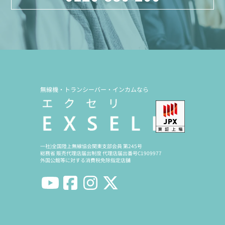
無線機・トランシーバー・インカムなら
一社)全国陸上無線協会関東支部会員 第245号
総務省 販売代理店届出制度 代理店届出番号C1909977
外国公館等に対する消費税免除指定店舗