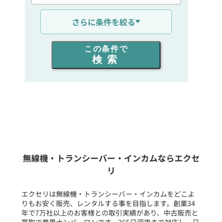
通信距離を選ぶ
さらに条件を絞る
出力を選ぶ
この条件で
検索
同時通話人数を選ぶ
販売
/
レンタル
/
リース
新品
/
中古
生産終了品を含む
無線機・トランシーバー・インカムならエクセ
リ
フリーワード入力(製品名等)
エクセリは無線機・トランシーバー・インカムをどこよ
りもお安く販売、レンタルする事を目指します。創業34
年で7万社以上のお客様との取引実績があり、中古販売と
選択条件をリセット
買取で業界ナンバーワンです。365日深夜まで対応し、日