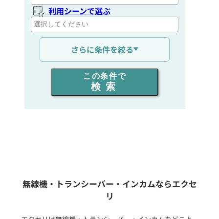
利用シーンで選ぶ
通信距離を選ぶ
さらに条件を絞る
出力を選ぶ
この条件で
検索
同時通話人数を選ぶ
販売
/
レンタル
/
リース
新品
/
中古
生産終了品を含む
無線機・トランシーバー・インカムならエクセ
リ
フリーワード入力(製品名等)
エクセリは無線機・トランシーバー・インカムをどこよ