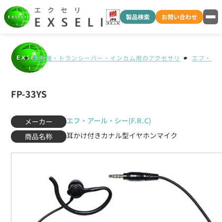
製品検索
お問い合わせ
無線機・トランシーバー・インカム用のアクセサリ
エフ・アール
FP-33YS
エフ・アール・シー(F.R.C)
メーカー
耳かけ付きカナル型イヤホンマイク
商品名称