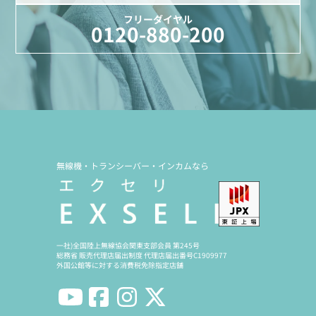
フリーダイヤル
0120-880-200
無線機・トランシーバー・インカムなら
一社)全国陸上無線協会関東支部会員 第245号
総務省 販売代理店届出制度 代理店届出番号C1909977
外国公館等に対する消費税免除指定店舗