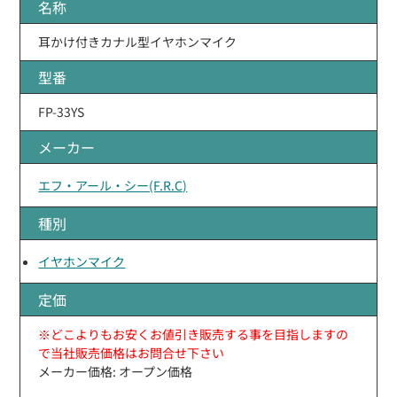
名称
耳かけ付きカナル型イヤホンマイク
型番
FP-33YS
メーカー
エフ・アール・シー(F.R.C)
種別
イヤホンマイク
定価
※どこよりもお安くお値引き販売する事を目指しますの
で当社販売価格はお問合せ下さい
メーカー価格: オープン価格