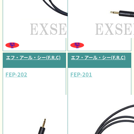
販売
販売
可
可
エフ・アール・シー(F.R.C)
エフ・アール・シー(F.R.C)
FEP-202
FEP-201