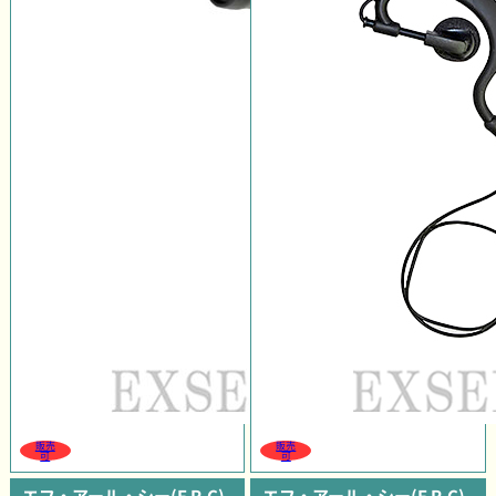
販売
販売
可
可
エフ・アール・シー(F.R.C)
エフ・アール・シー(F.R.C)