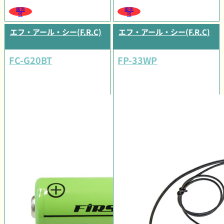
販売
販売
可
可
エフ・アール・シー(F.R.C)
エフ・アール・シー(F.R.C)
FC-G20BT
FP-33WP