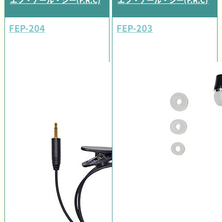
FEP-204
FEP-203