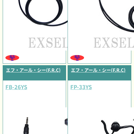
販売
販売
可
可
エフ・アール・シー(F.R.C)
エフ・アール・シー(F.R.C)
FB-26YS
FP-33YS