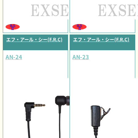
販売
販売
可
可
エフ・アール・シー(F.R.C)
エフ・アール・シー(F.R.C)
AN-24
AN-23