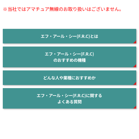
※当社ではアマチュア無線のお取り扱いはございません。
エフ・アール・シー(F.R.C)とは
エフ・アール・シー(F.R.C)
のおすすめの機種
どんな人や業種におすすめか
エフ・アール・シー(F.R.C)に関する
よくある質問