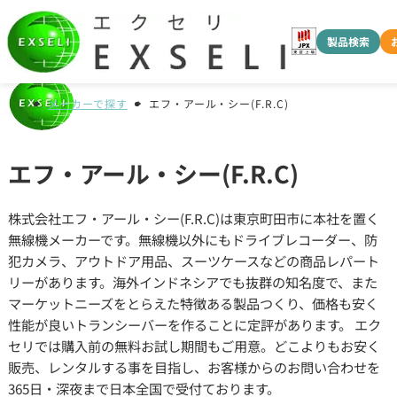
製品検索
メーカーで探す
エフ・アール・シー(F.R.C)
エフ・アール・シー(F.R.C)
株式会社エフ・アール・シー(F.R.C)は東京町田市に本社を置く
無線機メーカーです。無線機以外にもドライブレコーダー、防
犯カメラ、アウトドア用品、スーツケースなどの商品レパート
リーがあります。海外インドネシアでも抜群の知名度で、また
マーケットニーズをとらえた特徴ある製品つくり、価格も安く
性能が良いトランシーバーを作ることに定評があります。 エク
セリでは購入前の無料お試し期間もご用意。どこよりもお安く
販売、レンタルする事を目指し、お客様からのお問い合わせを
365日・深夜まで日本全国で受付ております。