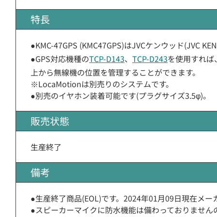
特長
●KMC-47GPS (KMC47GPS)はJVCケンウッド(JV
●GPS対応機種の
TCP-D143
、
TCP-D243
を使用すれば、
上から無線機の位置を管理することができます。
※LocaMotionは別売りのシステムです。
●別売のイヤホン装着可能です(プラグサイズ3.5φ)。
販売状態
生産終了
備考
●生産終了商品(EOL)です。2024年01月09日現
●スピーカーマイクに防水機能は備わっておりません