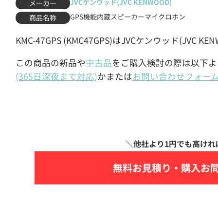
JVCケンウッド(JVC KENWOOD)
メーカー
GPS機能内蔵スピーカーマイクロホン
商品名称
KMC-47GPS (KMC47GPS)はJVCケンウッド(JV
この商品の新品や
中古品
をご購入検討の際は以下よ
(365日深夜まで対応)
かまたは
お問い合わせフォー
無料お見積り・
購入お