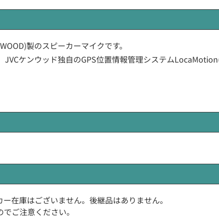
C KENWOOD)製のスピーカーマイクです。
JVCケンウッド独自のGPS位置情報管理システムLocaMoti
在メーカー在庫はございません。後継品はありません。
のでご注意ください。