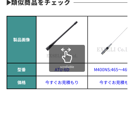
類似商品をチェック
製品画像
scrollable
型番
ATU-6D
M400NS:465〜469M
価格
今すぐお見積もり
今すぐお見積もり