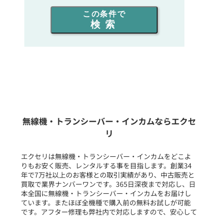
出力を選ぶ
この条件で
検索
同時通話人数を選ぶ
販売
/
レンタル
/
リース
新品
/
中古
生産終了品を含む
無線機・トランシーバー・インカムならエクセ
リ
フリーワード入力(製品名等)
エクセリは無線機・トランシーバー・インカムをどこよ
りもお安く販売、レンタルする事を目指します。創業34
年で7万社以上のお客様との取引実績があり、中古販売と
選択条件をリセット
買取で業界ナンバーワンです。365日深夜まで対応し、日
本全国に無線機・トランシーバー・インカムをお届けし
ています。またほぼ全機種で購入前の無料お試しが可能
です。アフター修理も弊社内で対応しますので、安心して