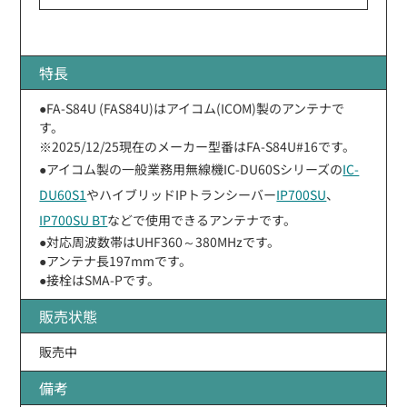
特長
●FA-S84U (FAS84U)はアイコム(ICOM)製のアンテナで
す。
※2025/12/25現在のメーカー型番はFA-S84U#16です。
●アイコム製の一般業務用無線機IC-DU60Sシリーズの
IC-
DU60S1
やハイブリッドIPトランシーバー
IP700SU
、
IP700SU BT
などで使用できるアンテナです。
●対応周波数帯はUHF360～380MHzです。
●アンテナ長197mmです。
●接栓はSMA-Pです。
販売状態
販売中
備考