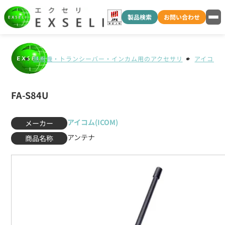
製品検索
お問い合わせ
無線機・トランシーバー・インカム用のアクセサリ
アイコム(I
FA-S84U
アイコム(ICOM)
メーカー
アンテナ
商品名称