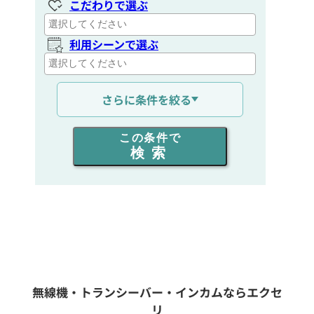
こだわりで選ぶ
利用シーンで選ぶ
通信距離を選ぶ
さらに条件を絞る
出力を選ぶ
この条件で
検索
同時通話人数を選ぶ
販売
/
レンタル
/
リース
新品
/
中古
生産終了品を含む
無線機・トランシーバー・インカムならエクセ
リ