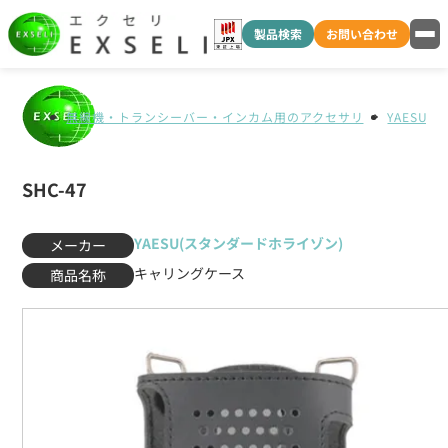
製品検索
お問い合わせ
無線機・トランシーバー・インカム用のアクセサリ
YAESU
SHC-47
YAESU(スタンダードホライゾン)
メーカー
キャリングケース
商品名称