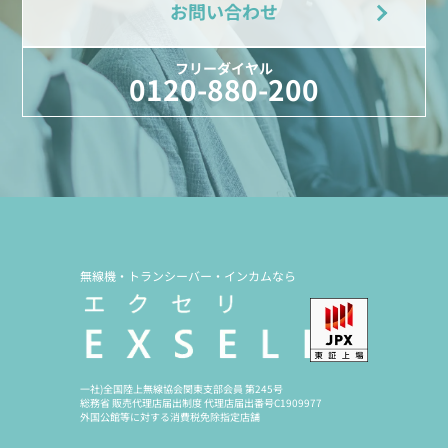
お問い合わせ
フリーダイヤル
0120-880-200
無線機・トランシーバー・インカムなら
一社)全国陸上無線協会関東支部会員 第245号
総務省 販売代理店届出制度 代理店届出番号C1909977
外国公館等に対する消費税免除指定店舗