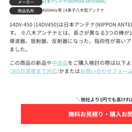
日本アンテナ(NIPPON ANTENNA)
メーカー
400MHz帯 14素子八木型アンテナ
商品名称
14DV-450 (14DV450)は日本アンテナ(NIPPON 
す。 ※八木アンテナとは、長さが異なる3つの棒が
導波器、放射器、反射器になった、指向性が高いアン
ました。
この商品の新品や
中古品
をご購入検討の際は以下よ
(365日深夜まで対応)
かまたは
お問い合わせフォー
無料お見積り・
購入お