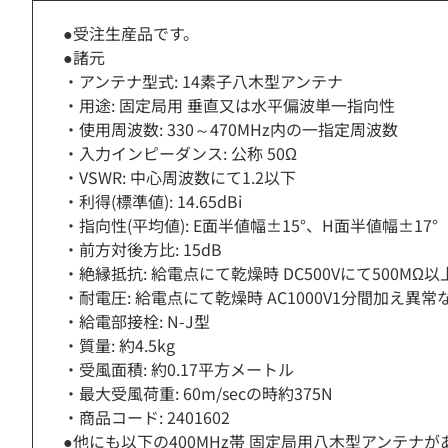
●受注生産品です。
●諸元
・アンテナ型式: 14素子八木型アンテナ
・用途: 固定局用 垂直又は水平偏波単一指向性
・使用周波数: 330～470MHz内の一指定周波数
・入力インピーダンス: 公称 50Ω
・VSWR: 中心周波数にて1.2以下
・利得(標準値): 14.65dBi
・指向性(平均値): E面半値幅±15°、H面半値幅±17°
・前方対後方比: 15dB
・絶縁抵抗: 給電点にて乾燥時 DC500Vにて500MΩ以
・耐電圧: 給電点にて乾燥時 AC1000V1分間加え異常
・給電部接栓: N-J型
・質量: 約4.5kg
・受風面積: 約0.17平方メートル
・最大受風荷重: 60m/secの時約375N
・商品コード: 2401602
●他にも以下の400MHz帯 固定局用八木型アンテナが