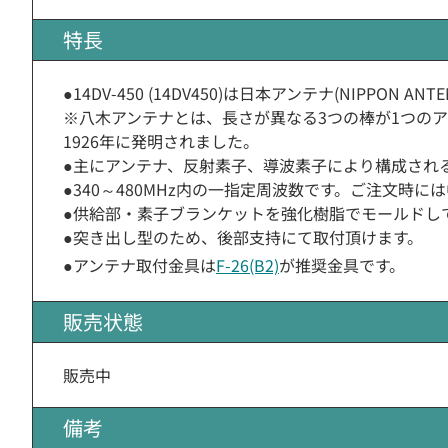
特長
●14DV-450 (14DV450)は日本アンテナ(NIPPON 
※八木アンテナとは、長さが異なる3つの棒が1つの
1926年に発明されました。
●主にアンテナ、反射素子、導波素子により構成され
●340～480MHz内の一指定周波数です。ご注文時には
●供給部・素子ブランケットを強化樹脂でモールドし
●突き出し型のため、後部支持にて取付頂けます。
●アンテナ取付金具は
F-26(B2)
が推奨金具です。
販売状態
販売中
備考