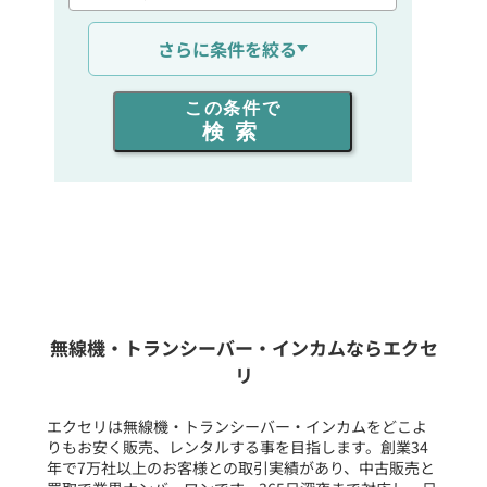
通信距離を選ぶ
さらに条件を絞る
出力を選ぶ
この条件で
検索
同時通話人数を選ぶ
販売
/
レンタル
/
リース
新品
/
中古
生産終了品を含む
無線機・トランシーバー・インカムならエクセ
リ
フリーワード入力(製品名等)
エクセリは無線機・トランシーバー・インカムをどこよ
りもお安く販売、レンタルする事を目指します。創業34
年で7万社以上のお客様との取引実績があり、中古販売と
選択条件をリセット