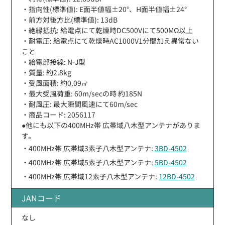
・指向性(標準値): E面半値幅±20°、H面半値幅±24°
・前方対後方比(標準値): 13dB
・絶縁抵抗: 給電点にて乾燥時DC500Vにて500MΩ以上
・耐電圧: 給電点にて乾燥時AC1000V1分間加え異常ない
こと
・給電部接線: N-J型
・質量: 約2.8kg
・受風面積: 約0.09㎡
・最大受風荷重: 60m/secの時 約185N
・耐風圧: 最大瞬間風速にて60m/sec
・商品コード: 2056117
●他にも以下の400MHz帯 広帯域八木型アンテナがありま
す。
・400MHz帯 広帯域3素子八木型アンテナ:
3BD-4502
・400MHz帯 広帯域5素子八木型アンテナ:
5BD-4502
・400MHz帯 広帯域12素子八木型アンテナ:
12BD-4502
JANコード
なし