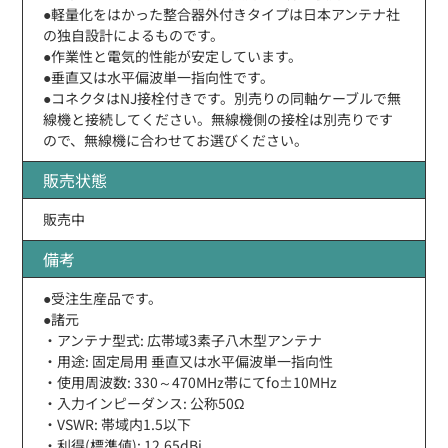
●軽量化をはかった整合器外付きタイプは日本アンテナ社
の独自設計によるものです。
●作業性と電気的性能が安定しています。
●垂直又は水平偏波単一指向性です。
●コネクタはNJ接栓付きです。別売りの同軸ケーブルで無
線機と接続してください。無線機側の接栓は別売りです
ので、無線機に合わせてお選びください。
販売状態
販売中
備考
●受注生産品です。
●諸元
・アンテナ型式: 広帯域3素子八木型アンテナ
・用途: 固定局用 垂直又は水平偏波単一指向性
・使用周波数: 330～470MHz帯にてfo±10MHz
・入力インピーダンス: 公称50Ω
・VSWR: 帯域内1.5以下
・利得(標準値): 12.65dBi