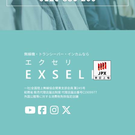
無線機・トランシーバー・インカムなら
一社)全国陸上無線協会関東支部会員 第245号
総務省 販売代理店届出制度 代理店届出番号C1909977
外国公館等に対する消費税免除指定店舗