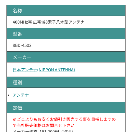
名称
400MHz帯 広帯域8素子八木型アンテナ
型番
8BD-4502
メーカー
日本アンテナ(NIPPON ANTENNA)
種別
アンテナ
定価
※どこよりもお安くお値引き販売する事を目指しますの
で当社販売価格はお問合せ下さい
メーカー価格: 161,200円（税別）