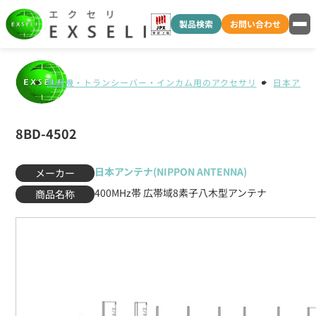
製品検索
お問い合わせ
無線機・トランシーバー・インカム用のアクセサリ
日本アンテナ
8BD-4502
日本アンテナ(NIPPON ANTENNA)
メーカー
400MHz帯 広帯域8素子八木型アンテナ
商品名称