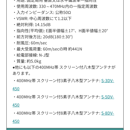
・使用周波数: 330～470MHz内の一指定周波数
・入力インピーダンス: 公称50Ω
・VSWR: 中心周波数にて1.2以下
・絶対利得: 14.15dB
・指向性(平均値): E面半値幅±17°、H面半値幅±20°
・前方対後方比: 20dB(180±30°)
・耐風圧: 60m/sec
・最大受風荷重: 60m/secの時 約441N
・給電部接線: N-J型
・質量: 約5.0kg
●他にも以下の400MHz帯 スクリーン付八木型アンテナが
あります。
・400MHz帯 スクリーン付3素子八木型アンテナ:
S-3DV-
450
・400MHz帯 スクリーン付5素子八木型アンテナ:
S-5DV-
450
・400MHz帯 スクリーン付8素子八木型アンテナ:
S-8DV-
450