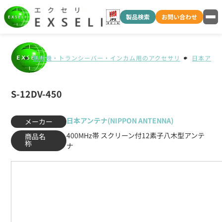
製品検索
お問い合わせ
無線機・トランシーバー・インカム用のアクセサリ
日本アンテナ
S-12DV-450
日本アンテナ(NIPPON ANTENNA)
メーカー
400MHz帯 スクリーン付12素子八木型アンテ
商品名
称
ナ