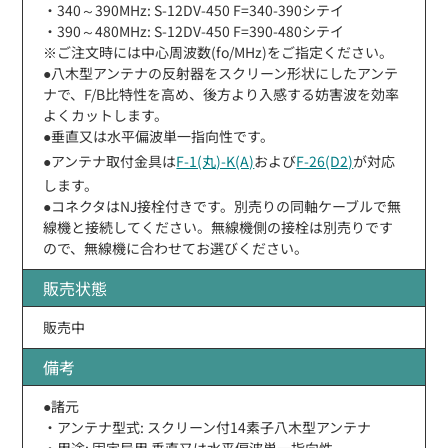
・340～390MHz: S-12DV-450 F=340-390シテイ
・390～480MHz: S-12DV-450 F=390-480シテイ
※ご注文時には中心周波数(fo/MHz)をご指定ください。
●八木型アンテナの反射器をスクリーン形状にしたアンテ
ナで、F/B比特性を高め、後方より入感する妨害波を効率
よくカットします。
●垂直又は水平偏波単一指向性です。
●アンテナ取付金具は
F-1(丸)-K(A)
および
F-26(D2)
が対応
します。
●コネクタはNJ接栓付きです。別売りの同軸ケーブルで無
線機と接続してください。無線機側の接栓は別売りです
ので、無線機に合わせてお選びください。
販売状態
販売中
備考
●諸元
・アンテナ型式: スクリーン付14素子八木型アンテナ
・用途: 固定局用 垂直又は水平偏波単一指向性