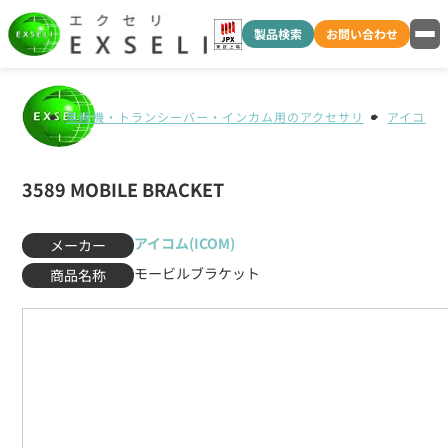
製品検索
お問い合わせ
無線機・トランシーバー・インカム用のアクセサリ
アイコム(I
3589 MOBILE BRACKET
アイコム(ICOM)
メーカー
モービルブラケット
商品名称