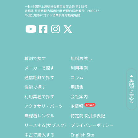
一社)全国陸上無線協会関東支部会員 第245号
総務省 販売代理店届出制度 代理店届出番号C1909977
外国公館等に対する消費税免除指定店舗
種別で探す
無料お試し
メーカーで探す
利用事例
通信距離で探す
コラム
先頭に戻る
性能で探す
用語集
利用業種で探す
会社案内
アクセサリ・パーツ
IR情報
無線機レンタル
特定商取引法表記
リースする(サブスク)
プライバシーポリシー
中古で購入する
English Site