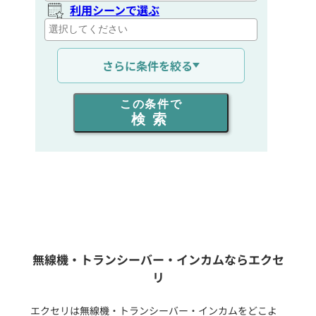
利用シーンで選ぶ
通信距離を選ぶ
さらに条件を絞る
出力を選ぶ
この条件で
検索
同時通話人数を選ぶ
販売
/
レンタル
/
リース
新品
/
中古
生産終了品を含む
無線機・トランシーバー・インカムならエクセ
リ
フリーワード入力(製品名等)
エクセリは無線機・トランシーバー・インカムをどこよ