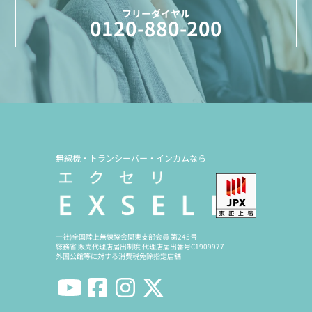
フリーダイヤル
0120-880-200
無線機・トランシーバー・インカムなら
一社)全国陸上無線協会関東支部会員 第245号
総務省 販売代理店届出制度 代理店届出番号C1909977
外国公館等に対する消費税免除指定店舗