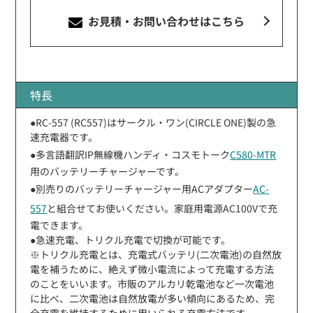
お見積・お問い合わせ
はこちら
特長
●RC-557 (RC557)はサークル・ワン(CIRCLE ONE)製の急
速充電器です。
●多言語翻訳IP無線機ハンディ・コスモトーク
C580-MTR
用のバッテリーチャージャーです。
●別売りのバッテリーチャージャー用ACアダプター
AC-
557
と組合せてお使いください。家庭用電源AC100Vで充
電できます。
●急速充電、トリクル充電で切換が可能です。
※トリクル充電とは、充電式バッテリ(二次電池)の自然放
電を補うために、絶えず微小電流によって充電する方法
のことをいいます。市販のアルカリ乾電池など一次電池
に比べ、二次電池は自然放電が多い傾向にあるため、完
全充電を維持するために用いられる充電方法です。