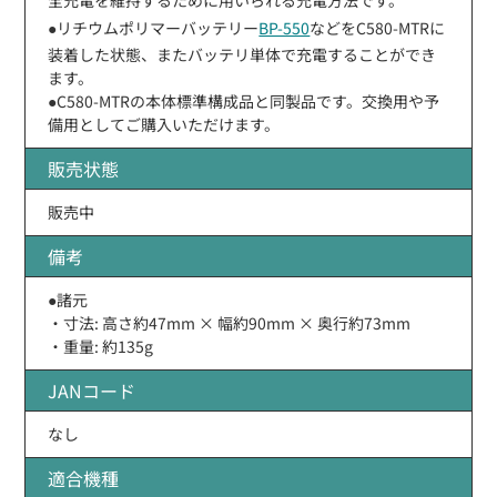
●リチウムポリマーバッテリー
BP-550
などをC580-MTRに
装着した状態、またバッテリ単体で充電することができ
ます。
●C580-MTRの本体標準構成品と同製品です。交換用や予
備用としてご購入いただけます。
販売状態
販売中
備考
●諸元
・寸法: 高さ約47mm × 幅約90mm × 奥行約73mm
・重量: 約135g
JANコード
なし
適合機種