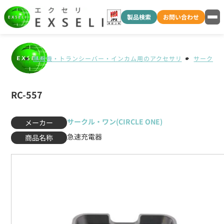
製品検索
お問い合わせ
無線機・トランシーバー・インカム用のアクセサリ
サークル・ワ
RC-557
サークル・ワン(CIRCLE ONE)
メーカー
急速充電器
商品名称