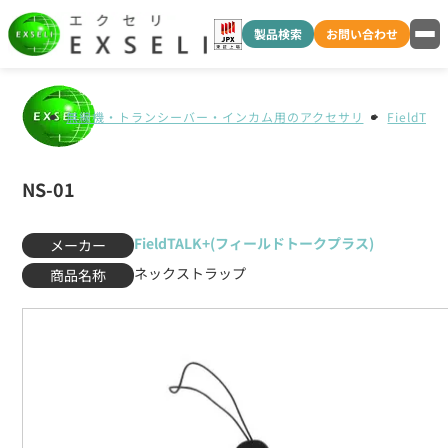
製品検索
お問い合わせ
無線機・トランシーバー・インカム用のアクセサリ
FieldT
NS-01
FieldTALK+(フィールドトークプラス)
メーカー
ネックストラップ
商品名称