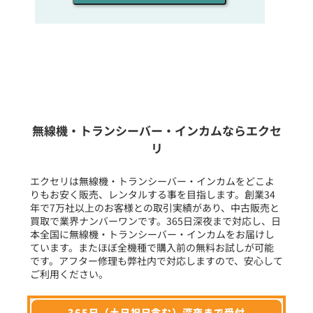
同時通話人数を選ぶ
販売
/
レンタル
/
リース
新品
/
中古
生産終了品を含む
無線機・トランシーバー・インカムならエクセ
リ
フリーワード入力(製品名等)
エクセリは無線機・トランシーバー・インカムをどこよ
りもお安く販売、レンタルする事を目指します。創業34
年で7万社以上のお客様との取引実績があり、中古販売と
選択条件をリセット
買取で業界ナンバーワンです。365日深夜まで対応し、日
本全国に無線機・トランシーバー・インカムをお届けし
ています。またほぼ全機種で購入前の無料お試しが可能
です。アフター修理も弊社内で対応しますので、安心して
ご利用ください。
365日（土日祝日含む）深夜まで受付