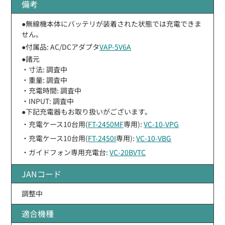
備考
●無線機本体にバッテリが装着された状態では充電できま
せん。
●付属品: AC/DCアダプタ
VAP-5V6A
●諸元
・寸法: 調査中
・重量: 調査中
・充電時間: 調査中
・INPUT: 調査中
●下記充電器もお取り扱いがございます。
・充電ケース10台用(
FT-2450MF
専用):
VC-10-VPG
・充電ケース10台用(
FT-2450I
専用):
VC-10-VBG
・ガイドフォン専用充電台:
VC-20BVTC
JANコード
調整中
適合機種