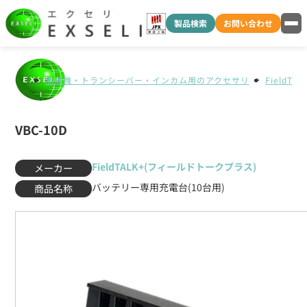
製品検索
お問い合わせ
無線機・トランシーバー・インカム用のアクセサリ
FieldT
VBC-10D
FieldTALK+(フィールドトークプラス)
メーカー
バッテリー専用充電台(10台用)
商品名称