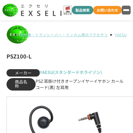
製品検索
お問い合わせ
無線機・トランシーバー・インカム用のアクセサリ
YAESU
PSZ100-L
YAESU(スタンダードホライゾン)
メーカー
PSZ 耳掛け付きオープンイヤーイヤホン カール
商品名
称
コード(黒) 左耳用