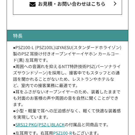
お見積・お問い合わせ
はこちら
特長
●PSZ100-L (PSZ100L)はYAESU(スタンダードホライゾン)
製のPSZ 耳掛け付きオープンイヤーイヤホン カールコー
ド(黒) 左耳用です。
●周囲への音漏れを抑えるNTT特許技術PSZ(パーソナライ
ズサウンドゾーン)を採用し、接客中でもスタッフとの通
話を聞かれることがないため、レストランやホテルな
ど、室内での接客業務に最適です。
●耳をふさがないオープンイヤーのため、装着したままで
も対面のお客様の声や周囲の音を自然に聞くことができ
ます。
●小型・軽量で耳への圧迫感がなく、軽くて快適な装着感
を実現しています。
●
SRS12 PKG(PSZ-L)BLACK
の付属品と同商品です。
●左耳用です。右耳用
PSZ100-R
もございます。