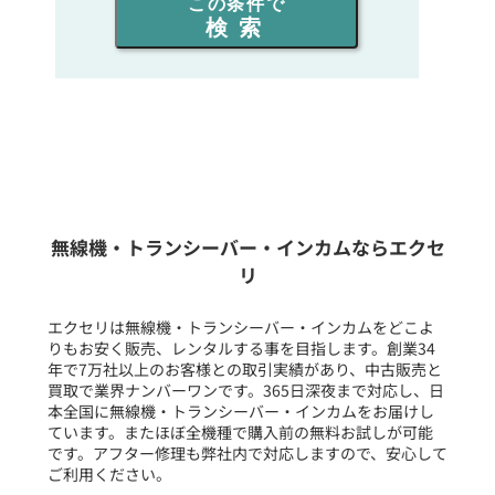
この条件で
検索
同時通話人数を選ぶ
販売
/
レンタル
/
リース
新品
/
中古
生産終了品を含む
無線機・トランシーバー・インカムならエクセ
リ
フリーワード入力(製品名等)
エクセリは無線機・トランシーバー・インカムをどこよ
りもお安く販売、レンタルする事を目指します。創業34
年で7万社以上のお客様との取引実績があり、中古販売と
選択条件をリセット
買取で業界ナンバーワンです。365日深夜まで対応し、日
本全国に無線機・トランシーバー・インカムをお届けし
ています。またほぼ全機種で購入前の無料お試しが可能
です。アフター修理も弊社内で対応しますので、安心して
ご利用ください。