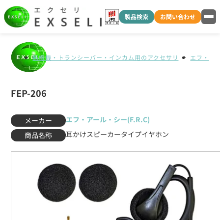
製品検索
お問い合わせ
無線機・トランシーバー・インカム用のアクセサリ
エフ・アール
FEP-206
エフ・アール・シー(F.R.C)
メーカー
耳かけスピーカータイプイヤホン
商品名称