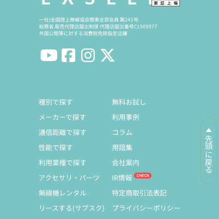
一社)全国陸上無線協会関東支部会員 第245号
総務省 販売代理店届出制度 代理店届出番号C1909977
外国公館等に対する消費税免除指定店舗
種別で探す
無料お試し
メーカーで探す
利用事例
通信距離で探す
コラム
先頭に戻る
性能で探す
用語集
利用業種で探す
会社案内
アクセサリ・パーツ
IR情報
無線機レンタル
特定商取引法表記
リースする(サブスク)
プライバシーポリシー