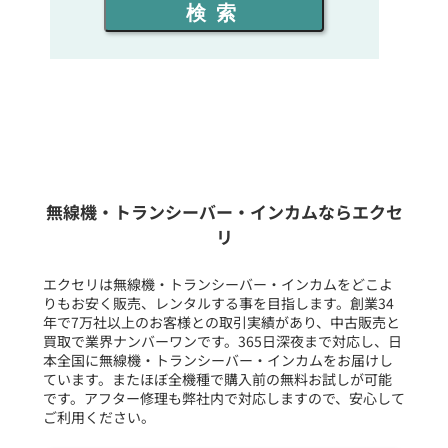
検索
同時通話人数を選ぶ
販売
/
レンタル
/
リース
新品
/
中古
生産終了品を含む
無線機・トランシーバー・インカムならエクセ
リ
フリーワード入力(製品名等)
エクセリは無線機・トランシーバー・インカムをどこよ
りもお安く販売、レンタルする事を目指します。創業34
年で7万社以上のお客様との取引実績があり、中古販売と
選択条件をリセット
買取で業界ナンバーワンです。365日深夜まで対応し、日
本全国に無線機・トランシーバー・インカムをお届けし
ています。またほぼ全機種で購入前の無料お試しが可能
です。アフター修理も弊社内で対応しますので、安心して
ご利用ください。