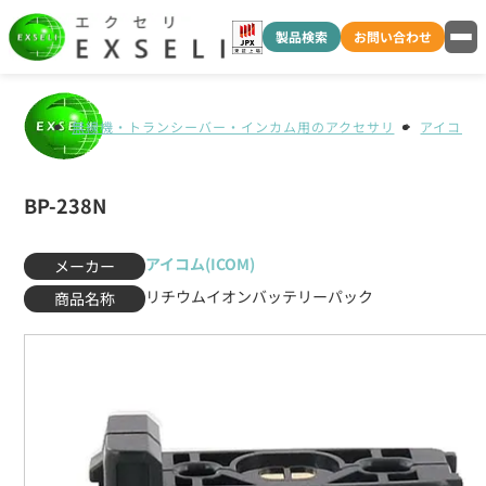
製品検索
お問い合わせ
無線機・トランシーバー・インカム用のアクセサリ
アイコム(I
BP-238N
アイコム(ICOM)
メーカー
リチウムイオンバッテリーパック
商品名称