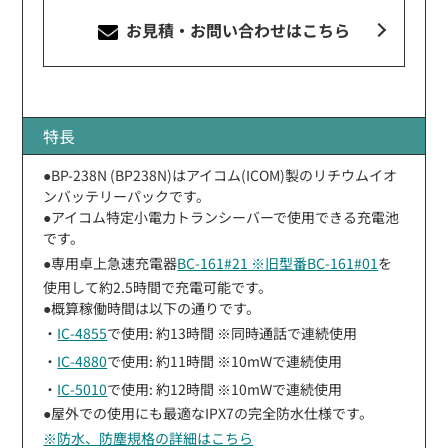
お見積・お問い合わせ
はこちら
特長
●BP-238N (BP238N)はアイコム(ICOM)製のリチウムイオ
ンバッテリーパックです。
●アイコム特定小電力トランシーバーで使用できる充電池
です。
●専用卓上急速充電器
BC-161#21 ※旧型番BC-161#01
を
使用して約2.5時間で充電可能です。
●概算稼働時間は以下の通りです。
・
IC-4855
で使用: 約13時間 ※同時通話で連続使用
・
IC-4880
で使用: 約11時間 ※10mWで連続使用
・
IC-5010
で使用: 約12時間 ※10mWで連続使用
●屋外での使用にも最適なIPX7の完全防水仕様です。
※防水、防塵規格の詳細はこちら