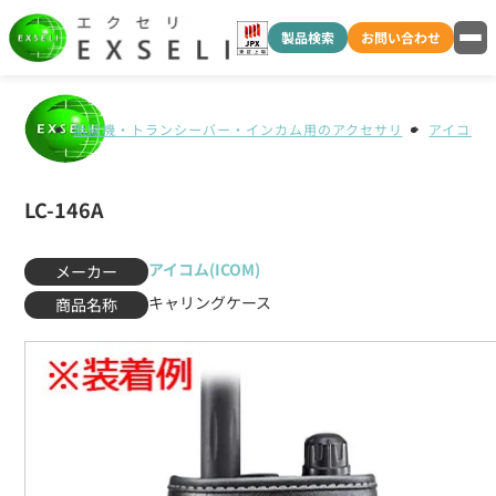
製品検索
お問い合わせ
無線機・トランシーバー・インカム用のアクセサリ
アイコム(I
LC-146A
アイコム(ICOM)
メーカー
キャリングケース
商品名称