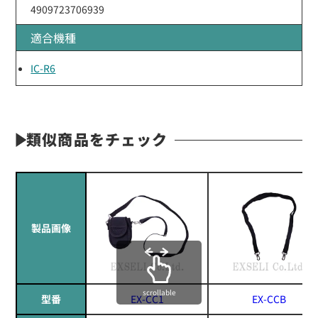
4909723706939
適合機種
IC-R6
類似商品をチェック
製品画像
scrollable
型番
EX-CC1
EX-CCB