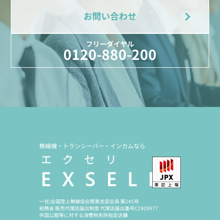
お問い合わせ
フリーダイヤル
0120-880-200
無線機・トランシーバー・インカムなら
一社)全国陸上無線協会関東支部会員 第245号
総務省 販売代理店届出制度 代理店届出番号C1909977
外国公館等に対する消費税免除指定店舗