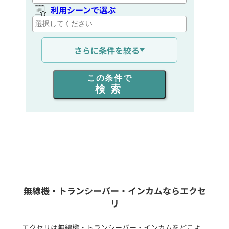
利用シーンで選ぶ
通信距離を選ぶ
さらに条件を絞る
出力を選ぶ
この条件で
検索
同時通話人数を選ぶ
販売
/
レンタル
/
リース
新品
/
中古
生産終了品を含む
無線機・トランシーバー・インカムならエクセ
リ
フリーワード入力(製品名等)
エクセリは無線機・トランシーバー・インカムをどこよ