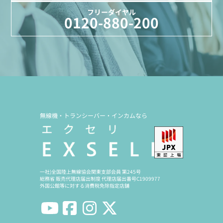
フリーダイヤル
0120-880-200
無線機・トランシーバー・インカムなら
一社)全国陸上無線協会関東支部会員 第245号
総務省 販売代理店届出制度 代理店届出番号C1909977
外国公館等に対する消費税免除指定店舗