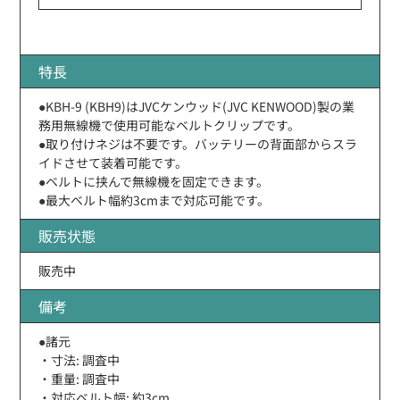
特長
●KBH-9 (KBH9)はJVCケンウッド(JVC KENWOOD)製の業
務用無線機で使用可能なベルトクリップです。
●取り付けネジは不要です。バッテリーの背面部からスラ
イドさせて装着可能です。
●ベルトに挟んで無線機を固定できます。
●最大ベルト幅約3cmまで対応可能です。
販売状態
販売中
備考
●諸元
・寸法: 調査中
・重量: 調査中
・対応ベルト幅: 約3cm