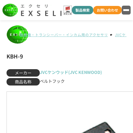
製品検索
お問い合わせ
無線機・トランシーバー・インカム用のアクセサリ
JVCケンウ
KBH-9
JVCケンウッド(JVC KENWOOD)
メーカー
ベルトフック
商品名称