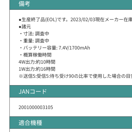
備考
●生産終了品(EOL)です。2023/02/03現在メー
●諸元
・寸法: 調査中
・重量: 調査中
・バッテリー容量: 7.4V/1700mAh
・概算稼働時間
4W出力:約10時間
1W出力:約16時間
※送信5:受信5:待ち受け90の比率で使用した場合の
JANコード
2001000003105
適合機種