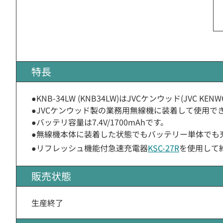
特長
●KNB-34LW (KNB34LW)はJVCケンウッド(J
●JVCケンウッド製の業務用無線機に装着して使用で
●バッテリ容量は7.4V/1700mAhです。
●無線機本体に装着した状態でもバッテリー単体でも
●リフレッシュ機能付急速充電器
KSC-27R
を使用して
販売状態
生産終了