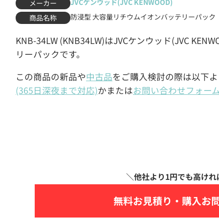
JVCケンウッド(JVC KENWOOD)
メーカー
防浸型 大容量リチウムイオンバッテリーパック
商品名称
KNB-34LW (KNB34LW)はJVCケンウッド(JVC
リーパックです。
この商品の新品や
中古品
をご購入検討の際は以下よ
(365日深夜まで対応)
かまたは
お問い合わせフォー
無料お見積り・
購入お