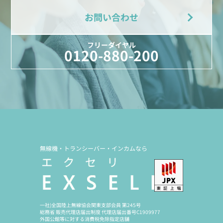
お問い合わせ
フリーダイヤル
0120-880-200
無線機・トランシーバー・インカムなら
一社)全国陸上無線協会関東支部会員 第245号
総務省 販売代理店届出制度 代理店届出番号C1909977
外国公館等に対する消費税免除指定店舗