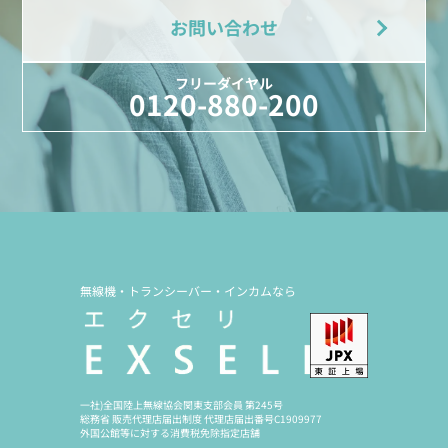
お問い合わせ
フリーダイヤル
0120-880-200
無線機・トランシーバー・インカムなら
一社)全国陸上無線協会関東支部会員 第245号
総務省 販売代理店届出制度 代理店届出番号C1909977
外国公館等に対する消費税免除指定店舗