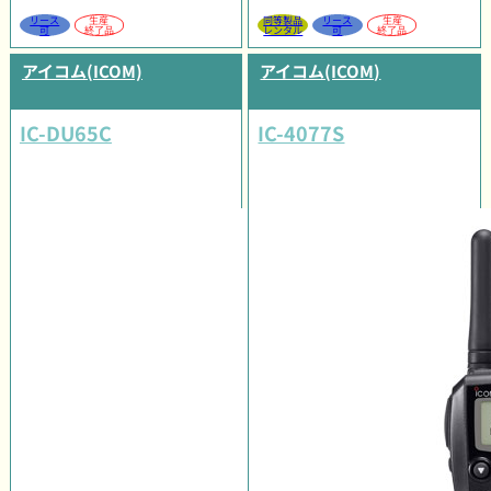
リース
生産
同等製品
リース
生産
可
終了品
レンタル
可
終了品
アイコム(ICOM)
アイコム(ICOM)
IC-DU65C
IC-4077S