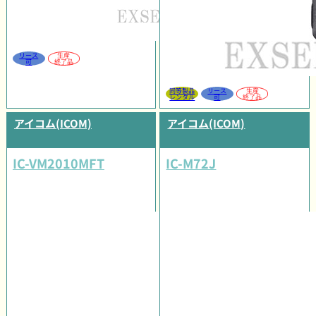
リース
生産
可
終了品
同等製品
リース
生産
レンタル
可
終了品
アイコム(ICOM)
アイコム(ICOM)
IC-VM2010MFT
IC-M72J