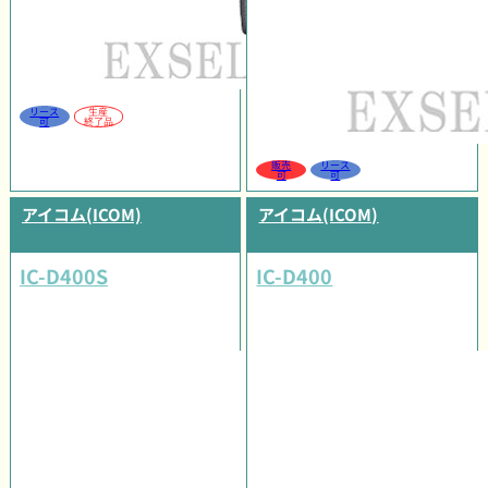
リース
生産
可
終了品
販売
リース
可
可
アイコム(ICOM)
アイコム(ICOM)
IC-D400S
IC-D400