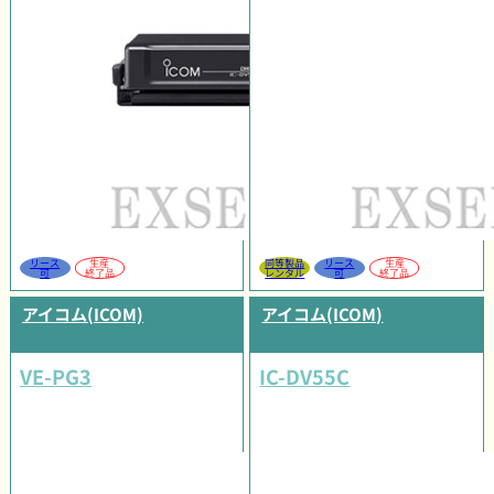
リース
生産
同等製品
リース
生産
可
終了品
レンタル
可
終了品
アイコム(ICOM)
アイコム(ICOM)
VE-PG3
IC-DV55C