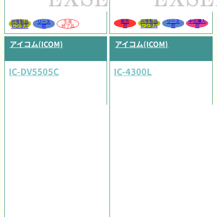
販売
同等製品
リース
中古購入
同等製品
リース
生産
可
レンタル
可
可
レンタル
可
終了品
アイコム(ICOM)
アイコム(ICOM)
IC-DV5505C
IC-4300L