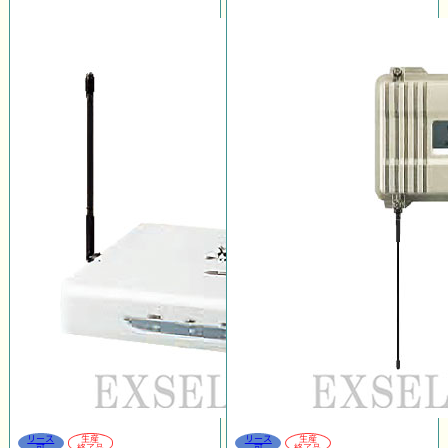
リース
生産
リース
生産
可
終了品
可
終了品