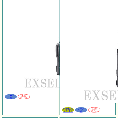
リース
生産
可
終了品
同等製品
リース
生産
レンタル
可
終了品