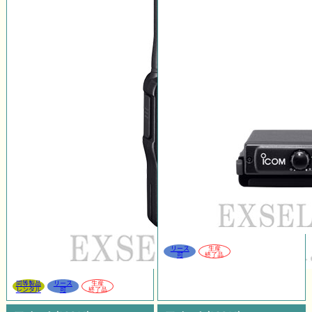
リース
生産
可
終了品
同等製品
リース
生産
レンタル
可
終了品