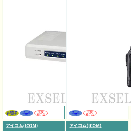
同等製品
リース
生産
リース
生産
レンタル
可
終了品
可
終了品
アイコム(ICOM)
アイコム(ICOM)