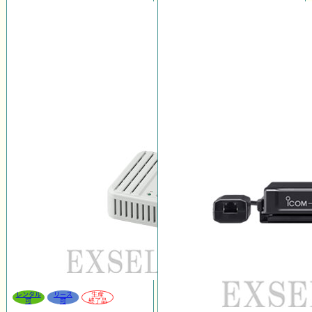
レンタル
リース
生産
可
可
終了品