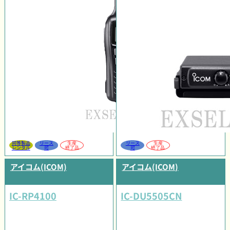
同等製品
リース
生産
リース
生産
レンタル
可
終了品
可
終了品
アイコム(ICOM)
アイコム(ICOM)
IC-RP4100
IC-DU5505CN