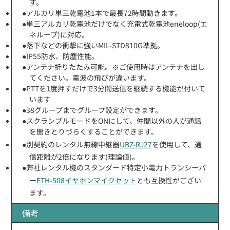
す。
●アルカリ単三乾電池1本で最長72時間動きます。
●単三アルカリ乾電池だけでなく充電式乾電池eneloop(エ
ネループ)に対応。
●落下などの衝撃に強いMIL-STD810G準拠。
●IP55防水、防塵性能。
●アンテナ折りたたみ可能。※ご使用時はアンテナを出し
てください。電波の飛びが違います。
●PTTを1度押すだけで3分間送信を継続する機能が付いて
います
●38グループまでグループ設定ができます。
●スクランブルモードをONにして、仲間以外の人が通話
を聞きとりづらくすることができます。
●別契約のレンタル無線中継器
UBZ-RJ27
を使用して、通
信距離が2倍になります(理論値)。
●弊社レンタル機のスタンダード特定小電力トランシーバ
ー
FTH-508イヤホンマイクセット
とも互換性がござい
ます。
備考