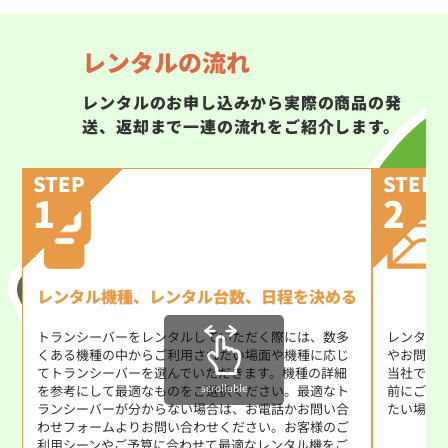
レンタルの流れ
レンタルのお申し込みから実際の商品の発
送、返却まで一連の流れをご紹介します。
STEP
STEP
1
2
レンタル機種、レンタル台数、日程を決める
トランシーバーをレンタルしていただく際には、数多
レンタル
くある機種の中からご利用されたい場面や機種に応じ
やお問い
てトランシーバーを選んでいただきます。機種の詳細
当社では
scrollable
を参考にして最適なものをご選択ください。最適なト
前にご使
ランシーバーが分からない場合は、お電話かお問い合
たい場合
わせフォームよりお問い合わせください。お客様のご
利用シーンやご予算に合わせて最適なレンタル機をご