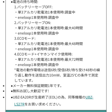
●電池の持ち時間:
1.バッテリーセーブOFF:
・単3アルカリ乾電池1本使用時:調査中
・eneloop1本使用時:調査中
2.バッテリーセーブON:
・単3アルカリ乾電池1本使用時:最大40時間
・eneloop1本使用時:調査中
3.ECOモード:
・単3アルカリ乾電池1本使用時:最大48時間
・eneloop1本使用時:調査中
4.ECOモード+イヤホンマイク使用時:
・単3アルカリ乾電池1本使用時:最大72時間
・eneloop1本使用時:調査中
*電池の動作環境は送信6秒/受信6秒/待ち受け48秒の繰
り返し動作を送信出力10mW、室温25℃の条件で測定
しています。
●メーカー無料保証期間1年です。
●無料お試し大歓迎です!
●UBZ-EA20Rが生産終了(EOL)の為、同等機種の
UBZ-
LS27R
をお買い求めください。