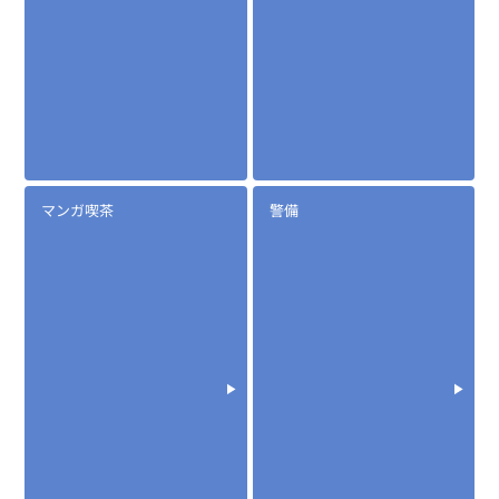
マンガ喫茶
警備