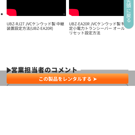
先頭に戻る
UBZ-RJ27 JVCケンウッド製 中継
UBZ-EA20R JVCケンウッド製 特
装置設定方法(UBZ-EA20R)
定小電力トランシーバー オール
リセット設定方法
営業担当者のコメント
この製品をレンタルする ➤
JVCケンウッド製の特定小電力トランシーバーUBZ-
EA20Rを期間1日より日本全国でレンタルいたします。
前モデルの
UBZ-LM20
などの特定小電力トランシーバー
と通話できます。
オプションの無線中継装置
UBZ-RJ27
を一緒にレンタル
されれば通信距離を最大2倍に伸ばせます。
お気軽にお問い合わせください。