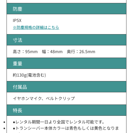
防塵
IP5X
※防塵規格の詳細はこちら
寸法
高さ：95mm 幅：48mm 奥行：26.5mm
重量
約130g(電池含む)
付属品
イヤホンマイク、ベルトクリップ
特長
●レンタル期間一日より全国でレンタル可能です。
●トランシーバー本体カラーは青色もしくは黄色となりま