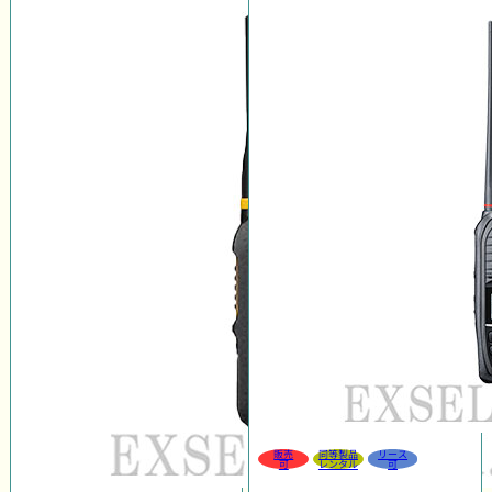
販売
同等製品
リース
可
レンタル
可