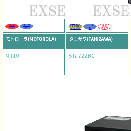
販売
リース
同等製品
リース
生産
可
可
レンタル
可
終了品
モトローラ(MOTOROLA)
タニザワ(TANIZAWA)
MT10
ST#722BC