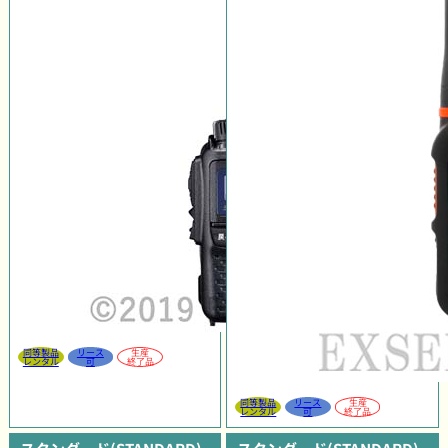
同等製品
リース
生産
レンタル
可
終了品
同等製品
リース
生産
レンタル
可
終了品