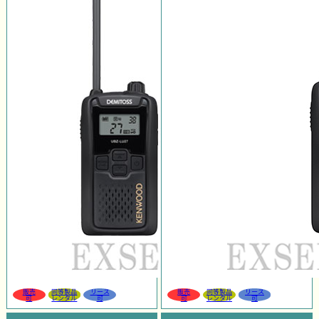
販売
同等製品
リース
販売
同等製品
リース
可
レンタル
可
可
レンタル
可