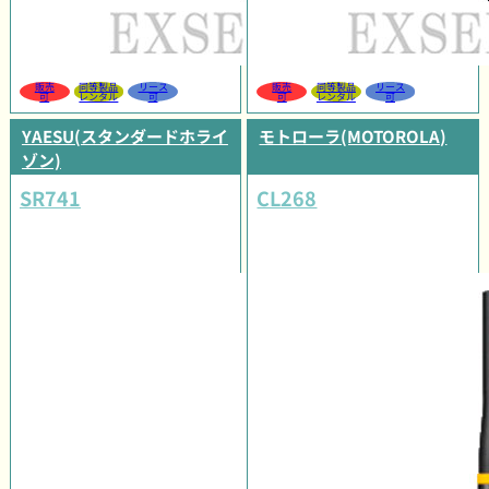
販売
同等製品
リース
販売
同等製品
リース
可
レンタル
可
可
レンタル
可
YAESU(スタンダードホライ
モトローラ(MOTOROLA)
ゾン)
SR741
CL268