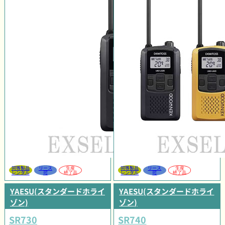
同等製品
リース
生産
同等製品
リース
生産
レンタル
可
終了品
レンタル
可
終了品
YAESU(スタンダードホライ
YAESU(スタンダードホライ
ゾン)
ゾン)
SR730
SR740