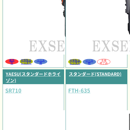
販売
同等製品
リース
同等製品
リース
生産
可
レンタル
可
レンタル
可
終了品
YAESU(スタンダードホライ
スタンダード(STANDARD)
ゾン)
SR710
FTH-635