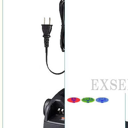
販売
レンタル
リース
可
可
可