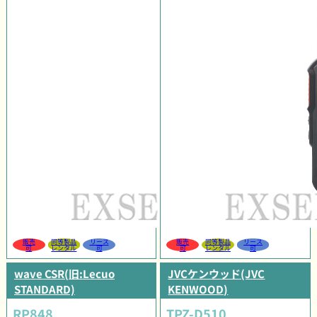
販売
同等製品
リース
販売
同等製品
リース
可
レンタル
可
可
レンタル
可
wave CSR(旧:Lecuo
JVCケンウッド(JVC
STANDARD)
KENWOOD)
RP848
TPZ-D510