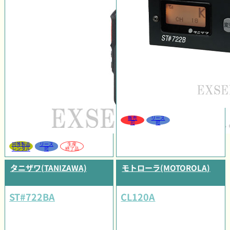
販売
リース
可
可
同等製品
リース
生産
レンタル
可
終了品
タニザワ(TANIZAWA)
モトローラ(MOTOROLA)
ST#722BA
CL120A