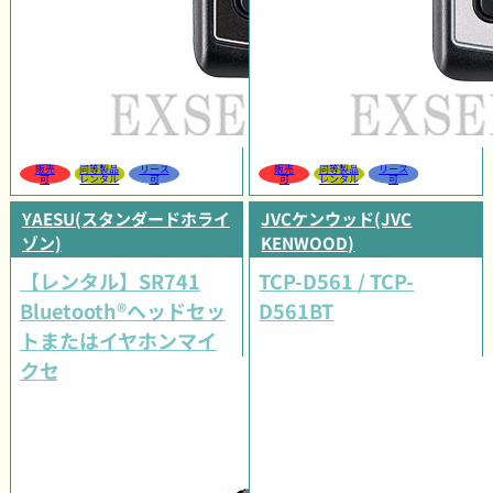
販売
同等製品
リース
販売
同等製品
リース
可
レンタル
可
可
レンタル
可
YAESU(スタンダードホライ
JVCケンウッド(JVC
ゾン)
KENWOOD)
【レンタル】SR741
TCP-D561 / TCP-
Bluetooth®ヘッドセッ
D561BT
トまたはイヤホンマイ
クセット