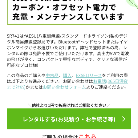
SR741はYAESU(八重洲無線/スタンダードホライゾン)製のデジ
タル簡易無線登録局です。Bluetooth®ヘッドセットまたはイヤ
ホンマイクからお選びいただけます。弊社で登録済みの為、レ
ンタルの際は免許不要でご使用いただけます。高出力5Wで電波
の飛びが良く、コンパクトで堅牢なボディで、クリアな通信が
可能なプロ仕様!
この商品のご購入や
中古品
、
購入
、
EXSELIリース
をご利用の際
は以下よりお進みください。お問い合わせは
お電話(365日深夜
まで対応)
かまたは
お問い合わせフォーム
よりご連絡ください。
レンタルする(お見積り・お手続き等)
こちら
ご購入の場合は