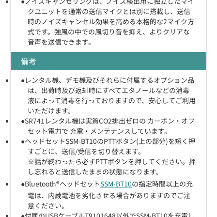
●ノイズキャンセリングは、ノイズ検出用に独立したマイ
クユニットを通常の送信マイクとは別に搭載し、送信
時のノイズキャンセル効果を高める本格的な2マイク方
式です。強風の中での風切り音を抑え、よりクリアな
音声を送信できます。
備考
●レンタル機、デモ機及びそれらに付属するオプション品
は、出荷時及び返却時にすべてエタノールなどの消毒
液によって消毒を行っておりますので、安心してご利用
いただけます。
●SR741レンタル機は実質CO2排出ゼロの カーボン・オフ
セット電力で 充電・メンテナンスしています。
●ヘッドセットSSM-BT10のPTTボタン(上の部分)を短く押
すごとに、送信/受信を切り替えます。
※話が終わったら必ずPTTボタンを押してください。押
し忘れると送信したままの状態になります。
●Bluetooth®ヘッドセット
SSM-BT10
の指定時間以上の充
電は、内蔵電池を劣化させる場合がありますのでご注
意ください。
●付属のUSBケーブルT9101648以外でSSM-BT10を充電し