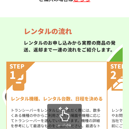
レンタルの流れ
レンタルのお申し込みから実際の商品の発
送、返却まで一連の流れをご紹介します。
STEP
STEP
1
2
レンタル機種、レンタル台数、日程を決める
トランシーバーをレンタルしていただく際には、数多
レンタル
くある機種の中からご利用されたい場面や機種に応じ
やお問い
てトランシーバーを選んでいただきます。機種の詳細
当社では
scrollable
を参考にして最適なものをご選択ください。最適なト
前にご使