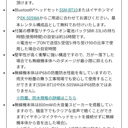
頂けます。
●Bluetooth®ヘッドセット
SSM-BT10
またはイヤホンマイ
ク
EK-505WA
からご用途に合わせてお選びください。基
本レンタル構成品として無料でお付けいたします。
●付属の標準型リチウムイオン電池パックSBR-33LIの持ち
時間(使用時間)の目安は約16時間です。
※電池セーブONで送信5:受信5:待ち受け90の比率で使
用した場合の目安時間
●堅牢性が高く衝撃に強い構造ですので、万が一落下した
場合でも無線機本体へのダメージが最小限に抑えられ
ます。
●無線機本体はIP68の防塵防水性能を有していますので、
雨天や粉塵の舞う工事現場でも安心して使用すること
ができます(SSM-BT10やEK-505WAはIP68防水ではあ
りません)。
※防塵、防水規格の詳細はこちら
●無線機本体は800mWの大音量スピーカーを搭載してい
ますので、騒音下でもクリアな音声で聴くことができ
ます(イヤホンマイクやヘッドセットを接続せずに無線
機本体から音を出した場合)。