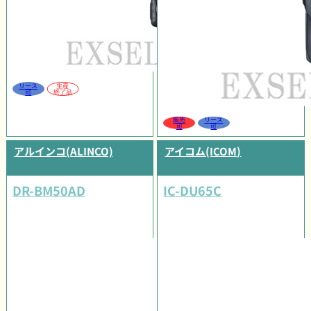
リース
生産
可
終了品
販売
リース
可
可
アルインコ(ALINCO)
アイコム(ICOM)
DR-BM50AD
IC-DU65C