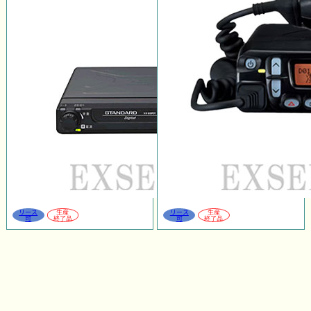
リース
生産
リース
生産
可
終了品
可
終了品