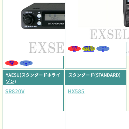
販売
同等製品
リース
可
レンタル
可
販売
リース
可
可
YAESU(スタンダードホライ
スタンダード(STANDARD)
ゾン)
SR820V
HX585