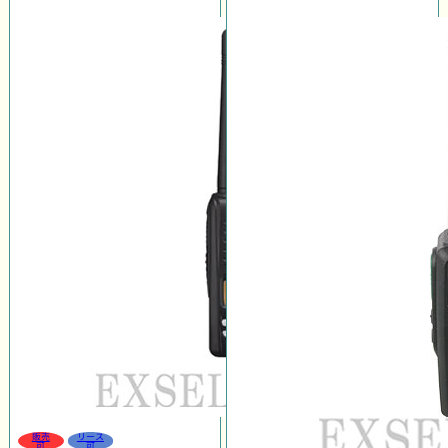
販売
リース
可
可