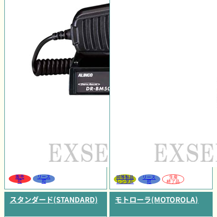
販売
リース
同等製品
リース
生産
可
可
レンタル
可
終了品
スタンダード(STANDARD)
モトローラ(MOTOROLA)