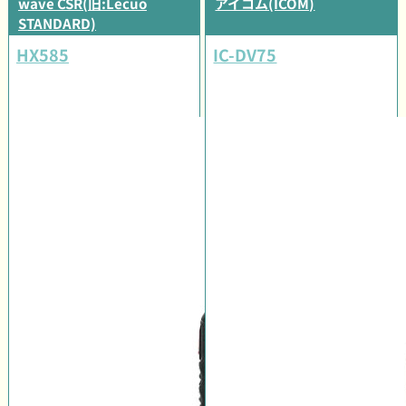
wave CSR(旧:Lecuo
アイコム(ICOM)
STANDARD)
HX585
IC-DV75