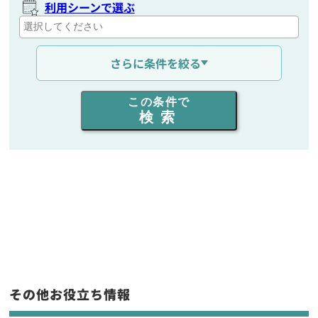
利用シーンで選ぶ
通信距離を選ぶ
さらに条件を絞る
出力を選ぶ
この条件で
検索
同時通話人数を選ぶ
販売
/
レンタル
/
リース
新品
/
中古
生産終了品を含む
フリーワード入力(製品名等)
その他お役立ち情報