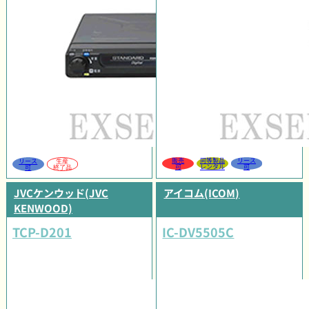
販売
同等製品
リース
リース
生産
可
レンタル
可
可
終了品
JVCケンウッド(JVC
アイコム(ICOM)
KENWOOD)
TCP-D201
IC-DV5505C