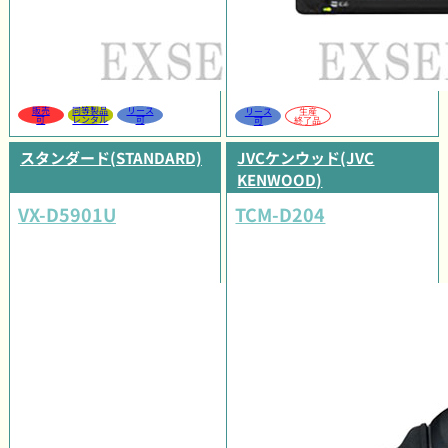
販売
同等製品
リース
リース
生産
可
レンタル
可
可
終了品
スタンダード(STANDARD)
JVCケンウッド(JVC
KENWOOD)
VX-D5901U
TCM-D204