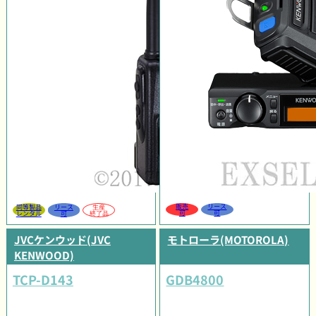
販売
リース
同等製品
リース
生産
可
可
レンタル
可
終了品
JVCケンウッド(JVC
モトローラ(MOTOROLA)
KENWOOD)
TCP-D143
GDB4800