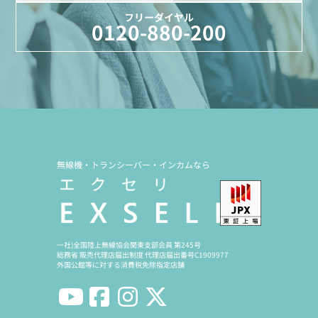
フリーダイヤル
0120-880-200
無線機・トランシーバー・インカムなら
一社)全国陸上無線協会関東支部会員 第245号
総務省 販売代理店届出制度 代理店届出番号C1909977
外国公館等に対する消費税免除指定店舗