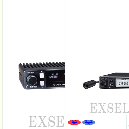
販売
リース
可
可