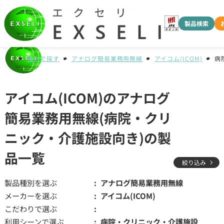
製品検索
種別で探す
アナログ簡易業務用無線
アイコム(ICOM)
病
アイコム(ICOM)のアナログ
簡易業務用無線(病院・クリ
ニック・介護施設向き)の製
品一覧
絞り込み
製品種別を選ぶ
アナログ簡易業務用無線
メーカーを選ぶ
アイコム(ICOM)
こだわりで選ぶ
利用シーンで選ぶ
病院・クリニック・介護施設