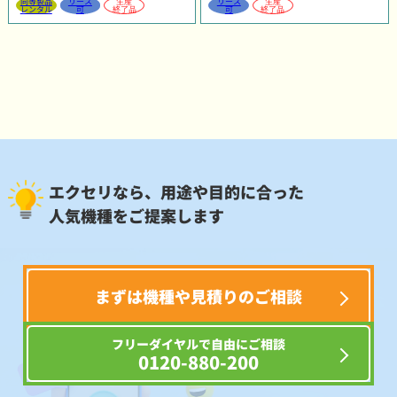
同等製品
リース
生産
リース
生産
レンタル
可
終了品
可
終了品
エクセリなら、用途や目的に合った
人気機種をご提案します
まずは機種や見積りのご相談
フリーダイヤルで自由にご相談
0120-880-200