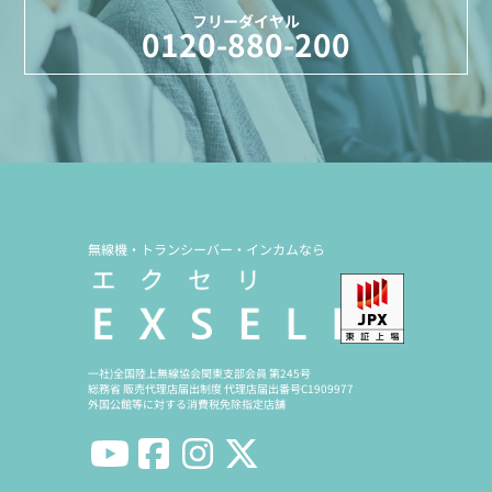
フリーダイヤル
0120-880-200
無線機・トランシーバー・インカムなら
一社)全国陸上無線協会関東支部会員 第245号
総務省 販売代理店届出制度 代理店届出番号C1909977
外国公館等に対する消費税免除指定店舗