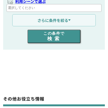
利用シーンで選ぶ
通信距離を選ぶ
さらに条件を絞る
出力を選ぶ
この条件で
検索
同時通話人数を選ぶ
販売
/
レンタル
/
リース
新品
/
中古
生産終了品を含む
フリーワード入力(製品名等)
その他お役立ち情報