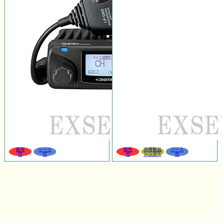
販売
リース
販売
同等製品
リース
可
可
可
レンタル
可