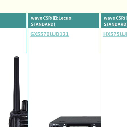
wave CSR(旧:Lecuo
wave CSR(
STANDARD)
STANDARD
GX5570UJD121
HX575UJ