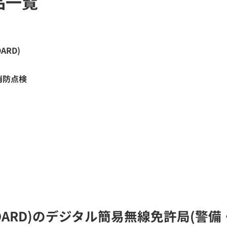
品一覧
DARD)
消防点検
 STANDARD)のデジタル簡易無線免許