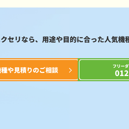
エクセリなら、用途や目的に合った
人気機
フリーダ
機種や見積りのご相談
012