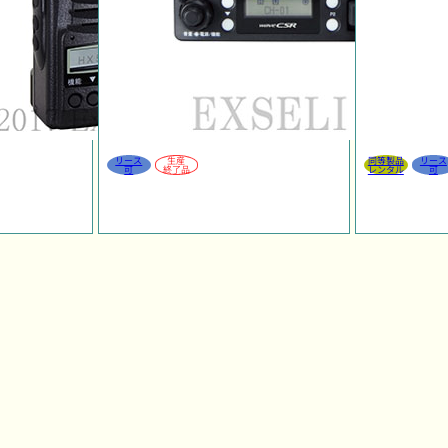
リース
生産
同等製品
リース
可
終了品
レンタル
可