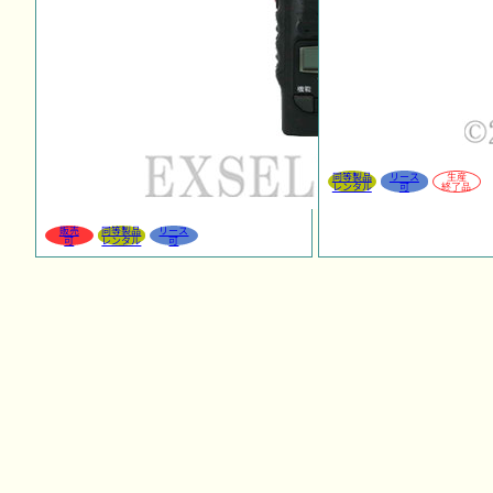
同等製品
リース
生産
レンタル
可
終了品
販売
同等製品
リース
可
レンタル
可