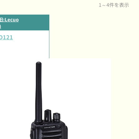
1～4件を表示
旧:Lecuo
)
D121