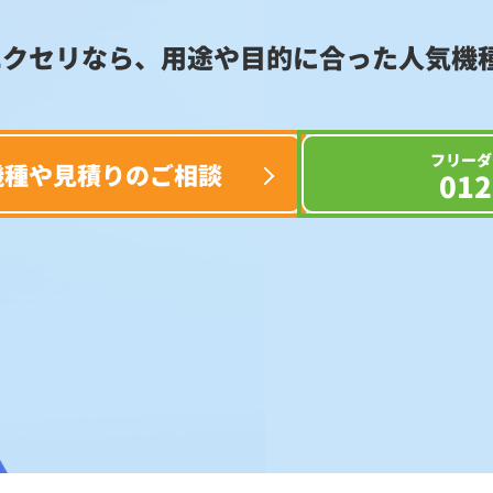
エクセリなら、用途や目的に合った
人気機
フリーダ
機種や見積りのご相談
012