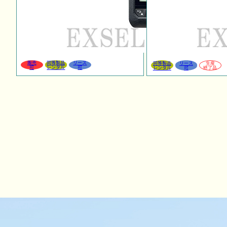
販売
同等製品
リース
同等製品
リース
生産
可
レンタル
可
レンタル
可
終了品