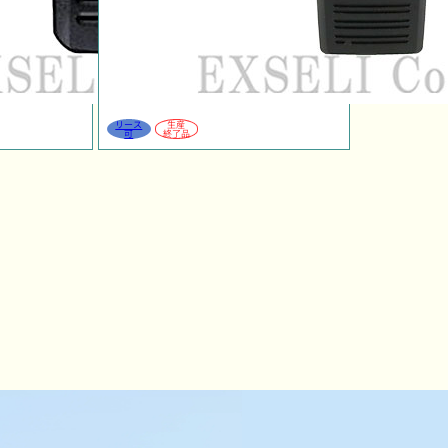
リース
生産
可
終了品