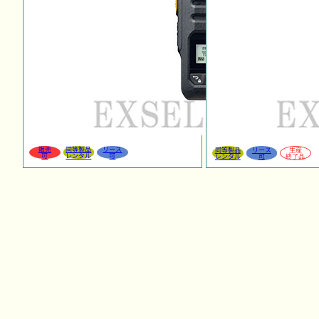
販売
同等製品
リース
同等製品
リース
生産
可
レンタル
可
レンタル
可
終了品