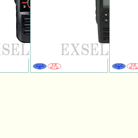
リース
生産
リース
生産
可
終了品
可
終了品