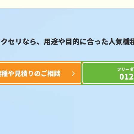
エクセリなら、用途や目的に合った
人気機
フリーダ
機種や見積りのご相談
012