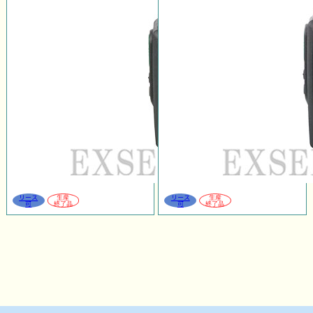
リース
生産
リース
生産
可
終了品
可
終了品