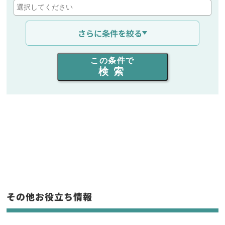
通信距離を選ぶ
さらに条件を絞る
出力を選ぶ
この条件で
検索
同時通話人数を選ぶ
販売
/
レンタル
/
リース
新品
/
中古
生産終了品を含む
フリーワード入力(製品名等)
その他お役立ち情報