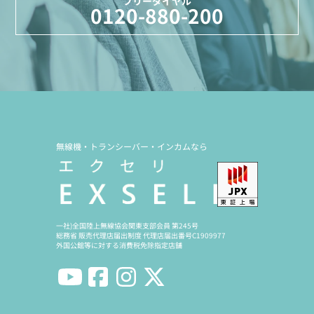
フリーダイヤル
0120-880-200
無線機・トランシーバー・インカムなら
一社)全国陸上無線協会関東支部会員 第245号
総務省 販売代理店届出制度 代理店届出番号C1909977
外国公館等に対する消費税免除指定店舗