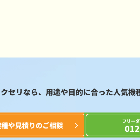
エクセリなら、用途や目的に合った
人気機
フリーダ
機種や見積りのご相談
012