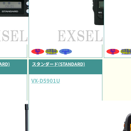
販売
同等製品
リース
販売
同等製
可
レンタル
可
可
レンタ
RD)
スタンダード(STANDARD)
VX-D5901U