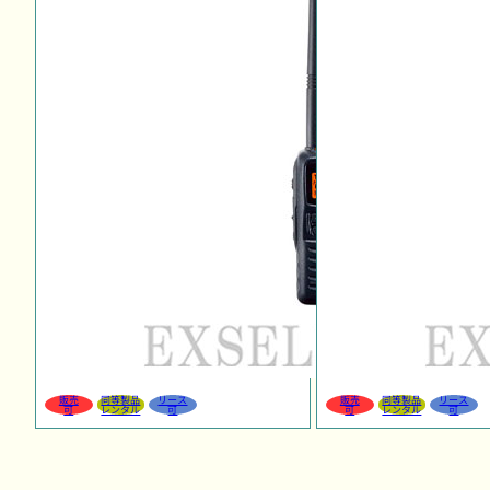
販売
同等製品
リース
販売
同等製品
リース
可
レンタル
可
可
レンタル
可