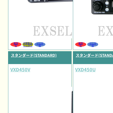
販売
同等製品
リース
販売
リース
可
レンタル
可
可
可
スタンダード(STANDARD)
スタンダード(STANDA
VXD450V
VXD450U