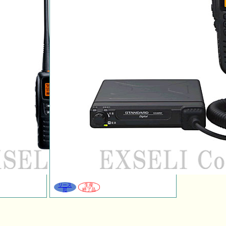
リース
生産
可
終了品