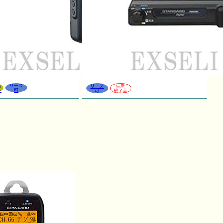
品
リース
リース
生産
ル
可
可
終了品