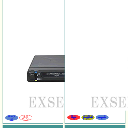
販売
同等製品
リース
リース
生産
可
レンタル
可
可
終了品