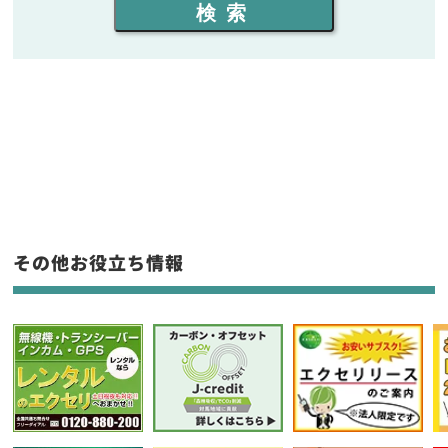
検索
同時通話人数を選ぶ
販売
/
レンタル
/
リース
新品
/
中古
生産終了品を含む
フリーワード入力(製品名等)
その他お役立ち情報
選択条件をリセット