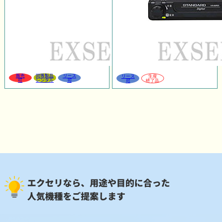
販売
同等製品
リース
リース
生産
可
レンタル
可
可
終了品
エクセリなら、用途や目的に合った
人気機種をご提案します