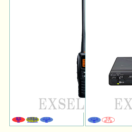
販売
同等製品
リース
リース
生産
可
レンタル
可
可
終了品