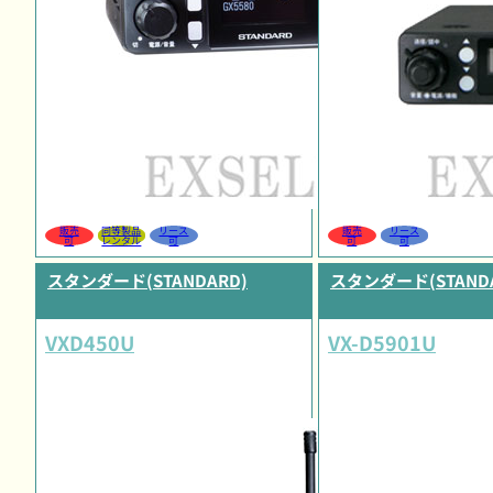
販売
同等製品
リース
販売
リース
可
レンタル
可
可
可
スタンダード(STANDARD)
スタンダード(STANDA
VXD450U
VX-D5901U