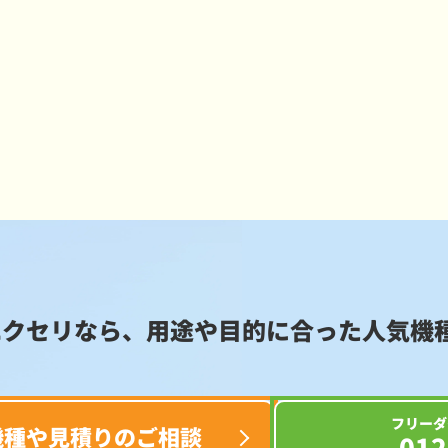
エクセリなら、用途や目的に合った
人気機
フリーダ
機種や見積りのご相談
012