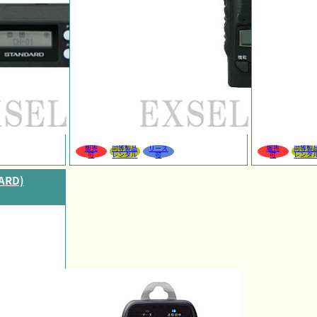
販売
同等製品
リース
販売
同等製
可
レンタル
可
可
レンタ
RD)