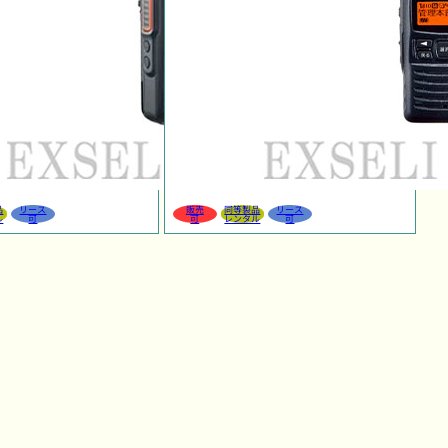
品
リース
販売
同等製品
リース
ル
可
可
レンタル
可