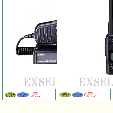
同等製品
リース
生産
同等製品
リース
生産
レンタル
可
終了品
レンタル
可
終了品