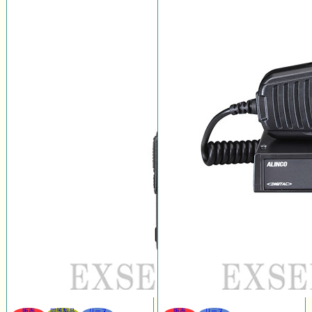
販売
同等製品
リース
販売
リース