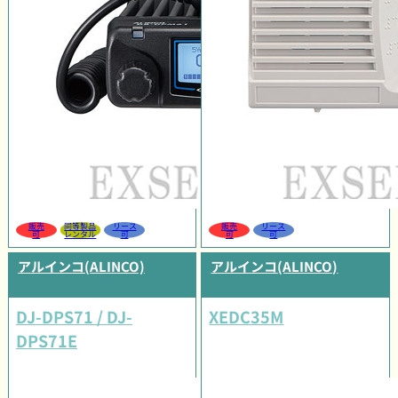
販売
同等製品
リース
販売
リース
可
レンタル
可
可
可
アルインコ(ALINCO)
アルインコ(ALINCO)
DJ-DPS71 / DJ-
XEDC35M
DPS71E