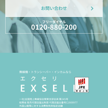
お問い合わせ
フリーダイヤル
0120-880-200
無線機・トランシーバー・インカムなら
一社)全国陸上無線協会関東支部会員 第245号
総務省 販売代理店届出制度 代理店届出番号C1909977
外国公館等に対する消費税免除指定店舗