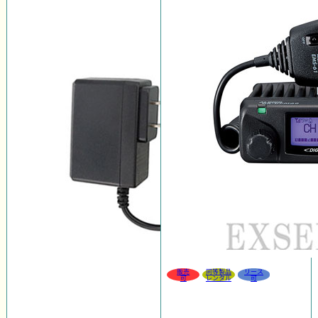
販売
同等製品
リース
可
レンタル
可