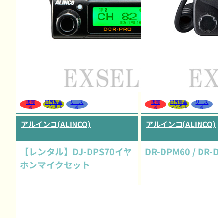
販売
同等製品
リース
販売
同等製品
リース
可
レンタル
可
可
レンタル
可
アルインコ(ALINCO)
アルインコ(ALINCO)
【レンタル】DJ-DPS70イヤ
DR-DPM60 / DR-
ホンマイクセット