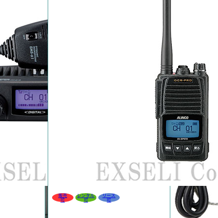
販売
レンタル
リース
可
可
可