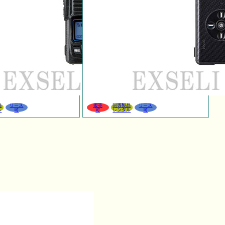
品
リース
販売
同等製品
リース
ル
可
可
レンタル
可