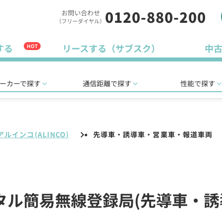
0120-880-200
お問い合わせ
（フリーダイヤル）
する
リースする（サブスク）
中
HOT
ーカーで探す
通信距離で探す
性能で探す
アルインコ(ALINCO)
先導車・誘導車・営業車・報道車両
デジタル簡易無線登録局(先導車・