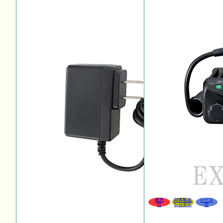
販売
同等製品
リース
可
レンタル
可