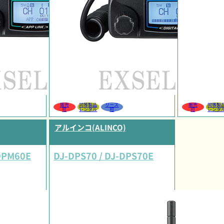
販売
同等製品
リース
販売
同等製
可
レンタル
可
可
レンタ
アルインコ(ALINCO)
DPM60E
DJ-DPS70 / DJ-DPS70E