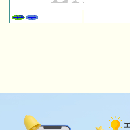
レンタル
リース
可
可