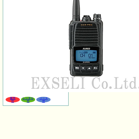
販売
レンタル
リース
可
可
可