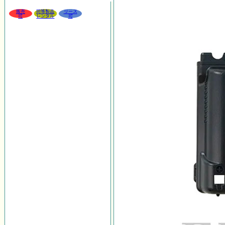
販売
同等製品
リース
可
レンタル
可