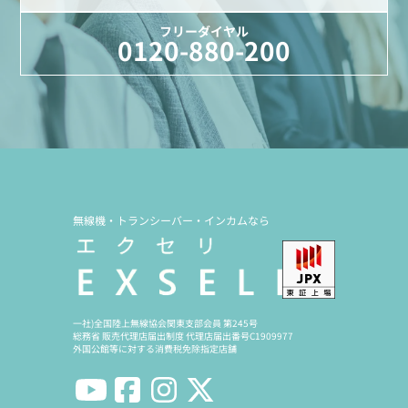
フリーダイヤル
0120-880-200
無線機・トランシーバー・インカムなら
一社)全国陸上無線協会関東支部会員 第245号
総務省 販売代理店届出制度 代理店届出番号C1909977
外国公館等に対する消費税免除指定店舗