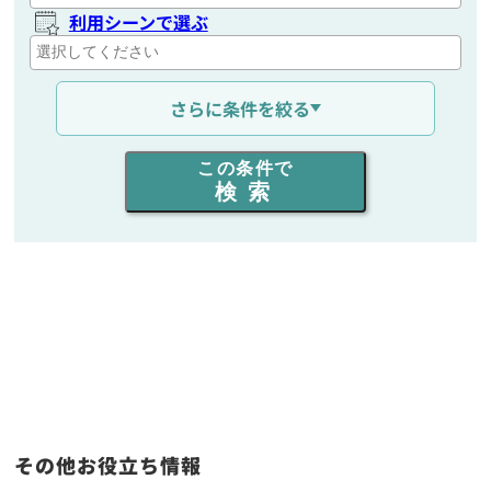
利用シーンで選ぶ
通信距離を選ぶ
さらに条件を絞る
出力を選ぶ
この条件で
検索
同時通話人数を選ぶ
販売
/
レンタル
/
リース
新品
/
中古
生産終了品を含む
フリーワード入力(製品名等)
その他お役立ち情報